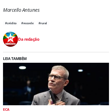
Marcello Antunes
#crédito
#recorde
#rural
Da redação
LEIA TAMBÉM
ECA