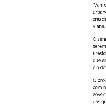
“Vamo
urbano
cresci
Viana.
O sena
serem 
Presid
que e
é o déf
O proj
com re
govern
das qu