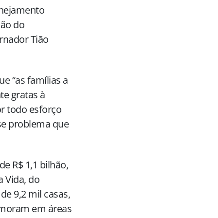
anejamento
são do
rnador Tião
ue “as famílias a
e gratas à
r todo esforço
se problema que
e R$ 1,1 bilhão,
 Vida, do
de 9,2 mil casas,
ue moram em áreas