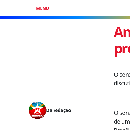
MENU
An
pr
O sena
discut
Da redação
O sena
de uma