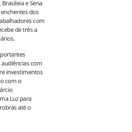
 Brasileia e Sena
s enchentes dos
trabalhadores com
ecebe de três a
ários.
portantes
o audiências com
re investimentos
ão com o
árcio
ama Luz para
trobrás até o