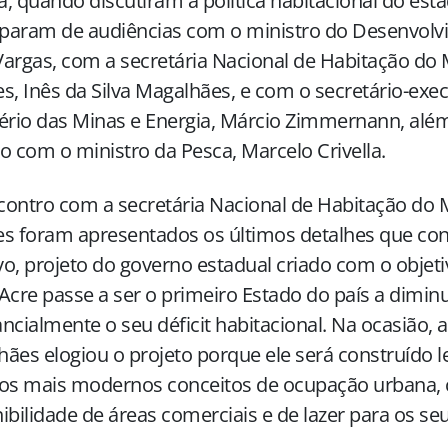
ia, quando discutiram a política habitacional do esta
iparam de audiências com o ministro do Desenvolv
argas, com a secretária Nacional de Habitação do M
s, Inês da Silva Magalhães, e com o secretário-exe
ério das Minas e Energia, Márcio Zimmernann, alé
o com o ministro da Pesca, Marcelo Crivella.
ontro com a secretária Nacional de Habitação do M
s foram apresentados os últimos detalhes que co
o, projeto do governo estadual criado com o objeti
Acre passe a ser o primeiro Estado do país a diminu
ncialmente o seu déficit habitacional. Na ocasião, a
ães elogiou o projeto porque ele será construído 
 os mais modernos conceitos de ocupação urbana,
ibilidade de áreas comerciais e de lazer para os se