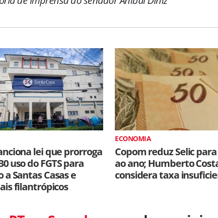
oria de Imprensa do senador Aníbal Diniz
ECONOMIA
anciona lei que prorroga
Copom reduz Selic para
30 uso do FGTS para
ao ano; Humberto Cost
o a Santas Casas e
considera taxa insufici
ais filantrópicos