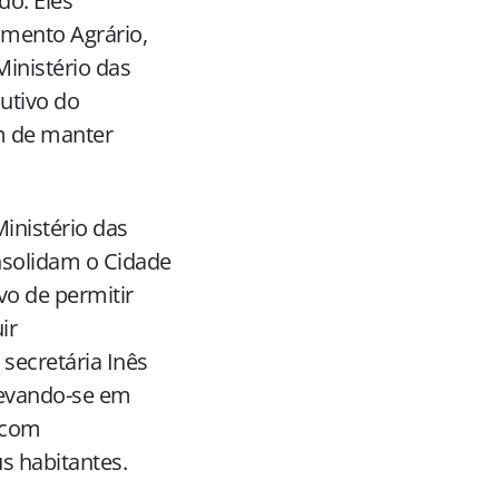
do. Eles
imento Agrário,
inistério das
cutivo do
m de manter
inistério das
nsolidam o Cidade
vo de permitir
ir
 secretária Inês
levando-se em
 com
us habitantes.