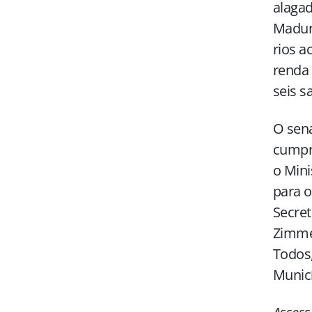
alagad
Madure
rios a
renda 
seis s
O sen
cumpri
o Mini
para 
Secret
Zimme
Todos,
Municí