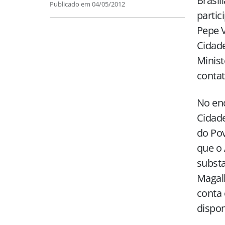
Brasíl
Publicado em
04/05/2012
partic
Pepe V
Cidade
Minist
contat
No enc
Cidade
do Pov
que o 
substa
Magalh
conta
dispon