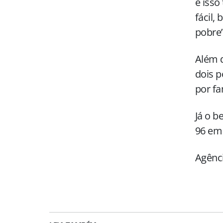
e isso
fácil
pobre”
Além d
dois p
por fa
Já o b
96 em
Agênci