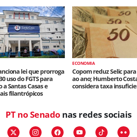
ECONOMIA
anciona lei que prorroga
Copom reduz Selic para
30 uso do FGTS para
ao ano; Humberto Cost
o a Santas Casas e
considera taxa insufici
ais filantrópicos
PT no Senado
nas redes sociais