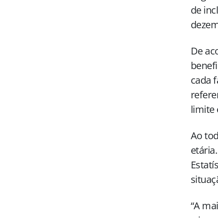
de inc
dezem
De aco
benefi
cada f
refere
limite
Ao tod
etária
Estatí
situaç
“A ma