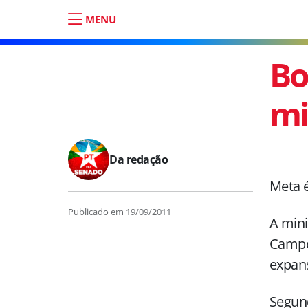
MENU
Bo
mi
Da redação
Meta é
Publicado em
19/09/2011
A mini
Campel
expans
Segund