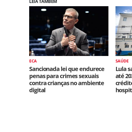
LEIA TAMBÉM
ECA
SAÚDE
Sancionada lei que endurece
Lula s
penas para crimes sexuais
até 20
contra crianças no ambiente
crédit
digital
hospit