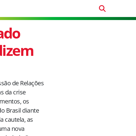
rado
 dizem
ssão de Relações
s da crise
imentos, os
o Brasil diante
a cautela, as
 uma nova