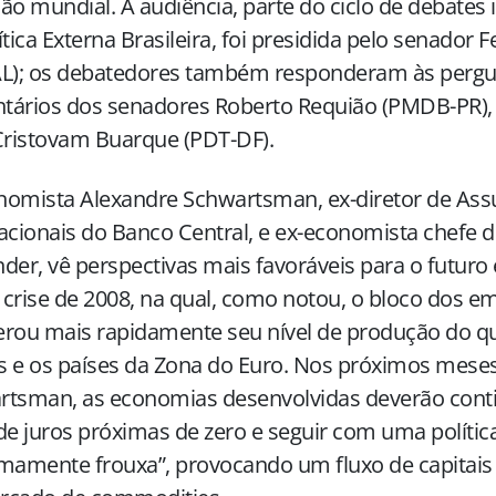
ão mundial. A audiência, parte do ciclo de debates
ítica Externa Brasileira, foi presidida pelo senador 
AL); os debatedores também responderam às pergu
tários dos senadores Roberto Requião (PMDB-PR), 
Cristovam Buarque (PDT-DF).
nomista Alexandre Schwartsman, ex-diretor de Ass
acionais do Banco Central, e ex-economista chefe 
der, vê perspectivas mais favoráveis para o futu
crise de 2008, na qual, como notou, o bloco dos e
rou mais rapidamente seu nível de produção do q
s e os países da Zona do Euro. Nos próximos mese
rtsman, as economias desenvolvidas deverão conti
de juros próximas de zero e seguir com uma políti
mamente frouxa”, provocando um fluxo de capitais