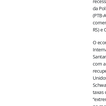
recess
da Pol
(PTB-
comen
RS) e 
O eco
Intern
Santan
com a 
recupe
Unido
Schwa
taxas 
“extre