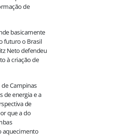
formação de
ende basicamente
 futuro o Brasil
itz Neto defendeu
o à criação de
al de Campinas
 de energia e a
rspectiva de
ior que a do
ombas
 o aquecimento