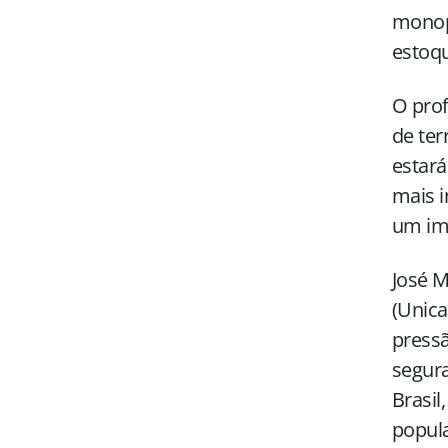
monop
estoq
O pro
de ter
estará
mais 
um imp
José M
(Unica
pressã
segura
Brasil
popula