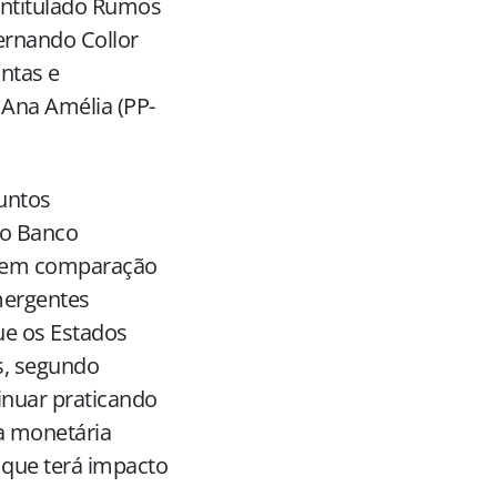
 intitulado Rumos
Fernando Collor
ntas e
Ana Amélia (PP-
untos
do Banco
ro em comparação
mergentes
ue os Estados
s, segundo
nuar praticando
ca monetária
 que terá impacto