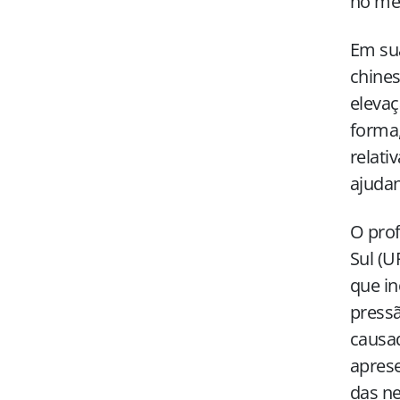
no me
Em sua
chines
elevaç
forma,
relati
ajudan
O prof
Sul (U
que in
pressã
causad
aprese
das ne