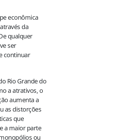
uipe econômica
 através da
 De qualquer
ve ser
e continuar
 do Rio Grande do
o a atrativos, o
ação aumenta a
u as distorções
ticas que
e a maior parte
 monopólios ou