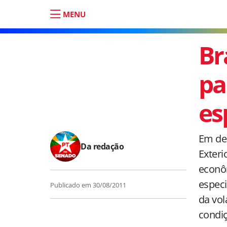
MENU
Br
pa
es
Em deb
Da redação
Exteri
econôm
especi
Publicado em
30/08/2011
da vol
condi