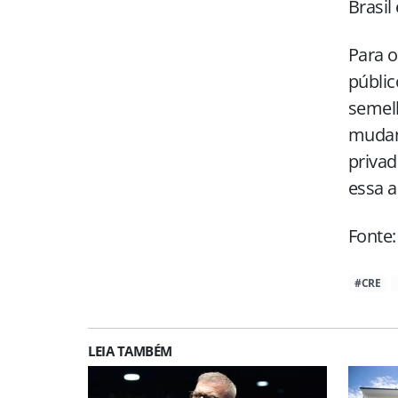
Brasil
Para 
públic
semel
mudan
privad
essa a
Fonte
#CRE
LEIA TAMBÉM