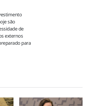
vestimento
hoje são
essidade de
os externos
 preparado para