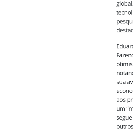
global
tecnol
pesqui
destac
Eduard
Fazend
otimis
notan
sua av
econom
aos pr
um “mi
segue 
outros