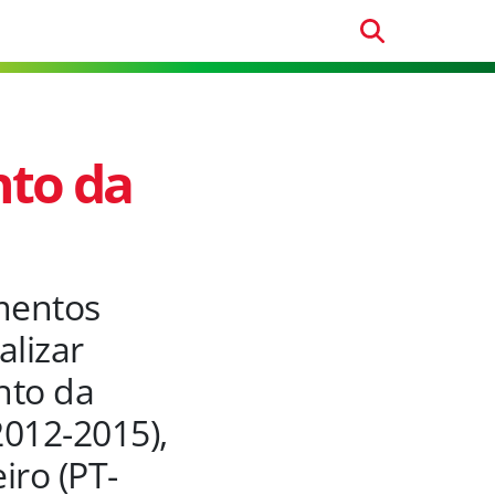
to da
mentos
alizar
nto da
2012-2015),
iro (PT-