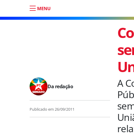
MENU
Co
se
Un
A C
Da redação
Públ
sem
Publicado em
26/09/2011
Uni
rel