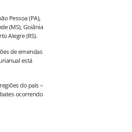
oão Pessoa (PA),
nde (MS), Goiânia
to Alegre (RS).
stões de emendas
urianual está
 regiões do país –
ebates ocorrendo