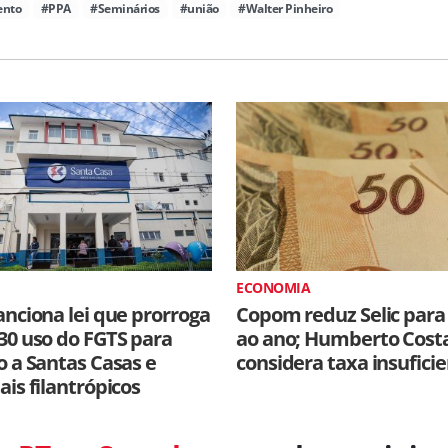
ento
#PPA
#Seminários
#união
#Walter Pinheiro
ECONOMIA
anciona lei que prorroga
Copom reduz Selic para
30 uso do FGTS para
ao ano; Humberto Cost
o a Santas Casas e
considera taxa insufici
ais filantrópicos