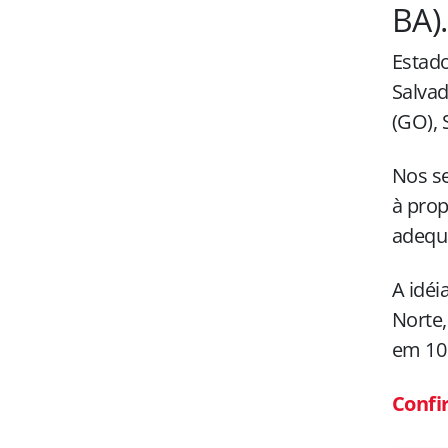
BA).
Estado
Salvad
(GO), 
Nos se
à prop
adequa
A idéi
Norte,
em 10
Confi