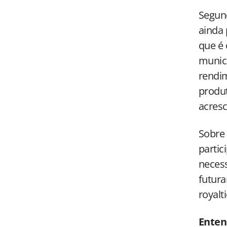
Segund
ainda 
que é 
municí
rendim
produt
acresc
Sobre 
partic
necess
futura
royalt
Enten