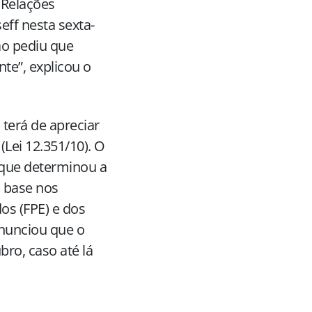
 Relações
seff nesta sexta-
bão pediu que
e”, explicou o
terá de apreciar
(Lei 12.351/10). O
 que determinou a
m base nos
os (FPE) e dos
anunciou que o
ro, caso até lá