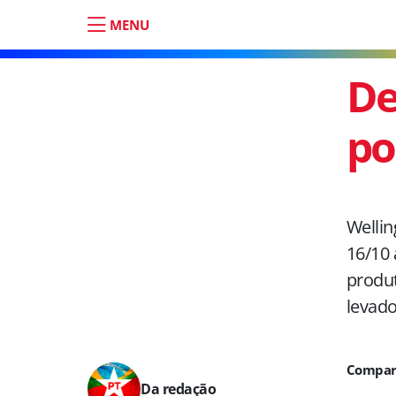
MENU
De
po
Wellin
16/10 
produt
levado
Da redação