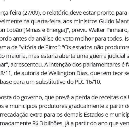
erça-feira (27/09), o relatório deve estar pronto pa
elmente na quarta-feira, aos ministros Guido Man
on Lobão [Minas e Energia]”, previu Walter Pinheiro
rdo antes da análise do veto melhor para todos. Is
ama de “vitória de Pirro”: “Os estados não produto
ão maioria, mas estaria aberta uma guerra judicial
ar”, acrescentou. A intenção dos parlamentares é 
8/11, de autoria de Wellington Dias, que tem teor s
ase para um substitutivo do PLC 16/10.
osta do governo, que prevê a perda de receitas da 
s e municípios produtores gradualmente a partir d
recadação extra para os demais Estados e municíp
madamente R$ 3 bilhões, já a partir do ano que ve