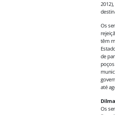
2012),
destin
Os sen
rejeiç
têm ma
Estado
de par
poços 
munic
gover
até ag
Dilma
Os se