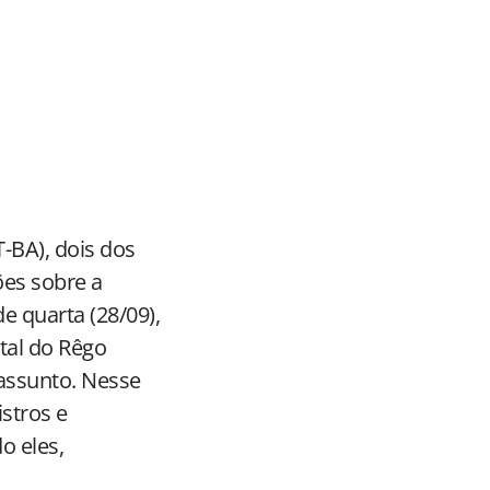
T-BA), dois dos
ões sobre a
de quarta (28/09),
tal do Rêgo
 assunto. Nesse
stros e
o eles,