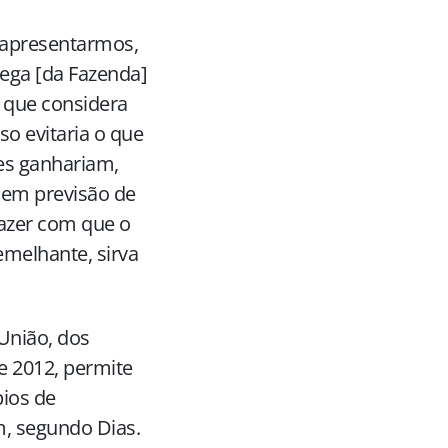
ra apresentarmos,
tega [da Fazenda]
, que considera
so evitaria o que
res ganhariam,
 sem previsão de
fazer com que o
emelhante, sirva
União, dos
e 2012, permite
ios de
m, segundo Dias.