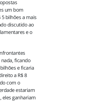
ropostas
ties um bom
5 bilhões a mais
do discutido ao
rlamentares e o
onfrontantes
 nada, ficando
ilhões e ficaria
ireito a R$ 8
rdo com o
verdade estariam
o, eles ganhariam