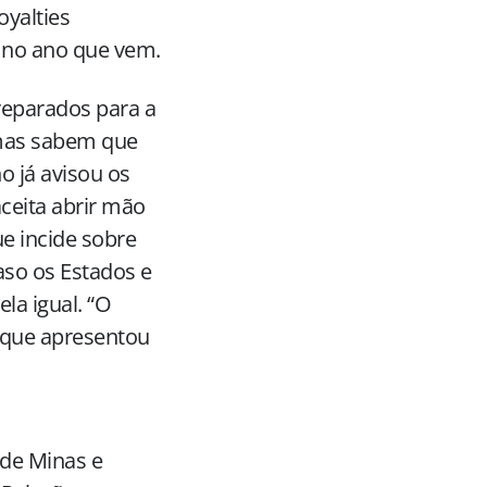
oyalties
 no ano que vem.
reparados para a
 mas sabem que
o já avisou os
ceita abrir mão
ue incide sobre
aso os Estados e
a igual. “O
 que apresentou
de Minas e