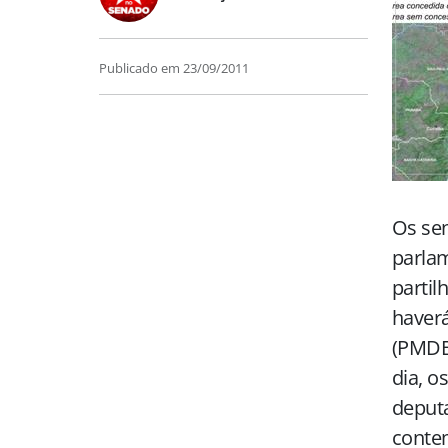
Publicado em
23/09/2011
Os sen
parlam
partil
haverá
(PMDB-
dia, 
deputa
contem