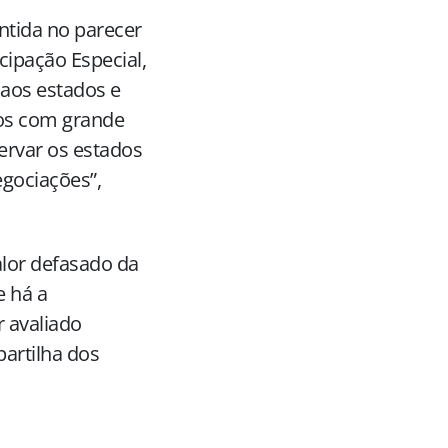
ntida no parecer
cipação Especial,
 aos estados e
ços com grande
ervar os estados
egociações”,
alor defasado da
e há a
 avaliado
artilha dos