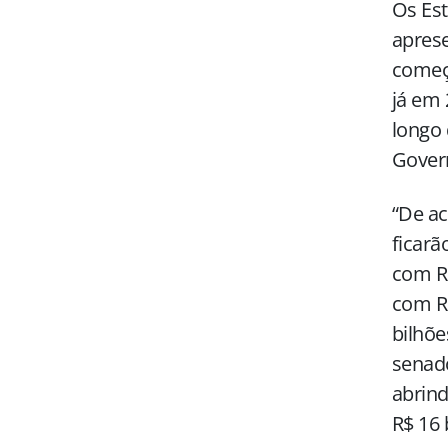
Os Est
aprese
começ
já em 
longo 
Govern
“De ac
ficarã
com R$
com R$
bilhõe
senado
abrind
R$ 16 