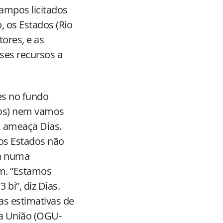
campos licitados
, os Estados (Rio
tores, e as
ses recursos a
ões no fundo
pios) nem vamos
”, ameaça Dias.
dos Estados não
ia numa
em. “Estamos
 bi”, diz Dias.
nas estimativas de
da União (OGU-