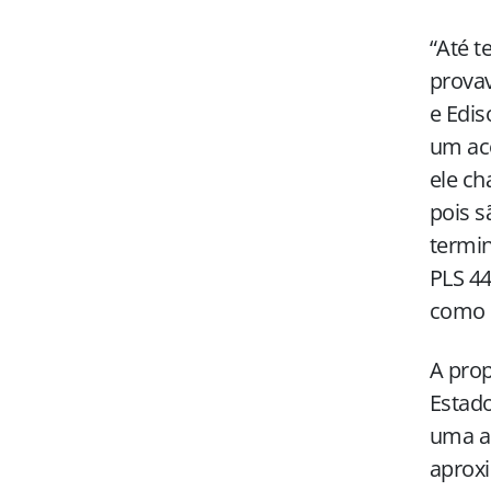
“Até t
provav
e Edis
um aco
ele ch
pois s
termin
PLS 44
como b
A prop
Estado
uma ar
aproxi