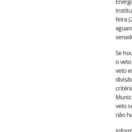
Energi
Instit
feira 
aguard
senad
Se hou
o veto
veto 
divisã
critér
Municí
veto s
não ha
Infor