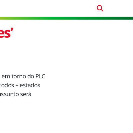
es’
o em torno do PLC
 todos – estados
assunto será