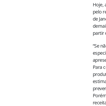
Hoje, 
pelo r
de Jan
demais
partir
“Se nã
especi
aprese
Para c
produ
estima
preven
Porém,
receit