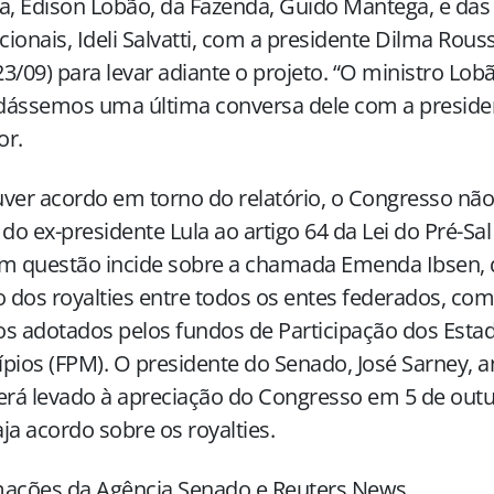
a, Edison Lobão, da Fazenda, Guido Mantega, e das
ucionais, Ideli Salvatti, com a presidente Dilma Rous
(23/09) para levar adiante o projeto. “O ministro Lo
ássemos uma última conversa dele com a president
or.
ver acordo em torno do relatório, o Congresso não 
 do ex-presidente Lula ao artigo 64 da Lei do Pré-Sal 
em questão incide sobre a chamada Emenda Ibsen,
o dos royalties entre todos os entes federados, co
ios adotados pelos fundos de Participação dos Estad
pios (FPM). O presidente do Senado, José Sarney, 
erá levado à apreciação do Congresso em 5 de outub
ja acordo sobre os royalties.
mações da Agência Senado e Reuters News