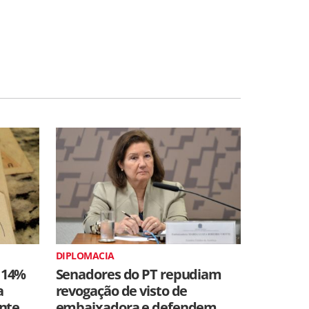
DIPLOMACIA
 14%
Senadores do PT repudiam
a
revogação de visto de
ente
embaixadora e defendem