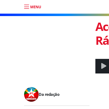
MENU
Ac
Rá
Da redação