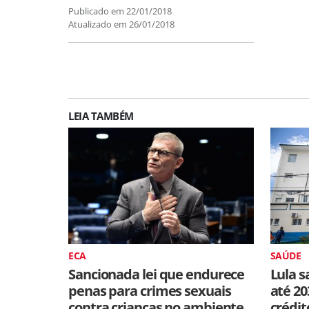
Publicado em
22/01/2018
Atualizado em
26/01/2018
LEIA TAMBÉM
ECA
SAÚDE
Sancionada lei que endurece
Lula s
penas para crimes sexuais
até 20
contra crianças no ambiente
crédit