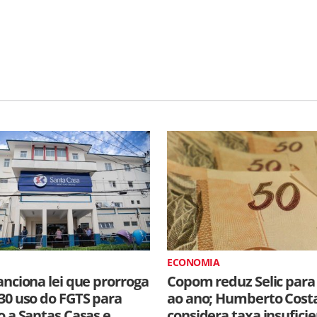
ECONOMIA
anciona lei que prorroga
Copom reduz Selic para
30 uso do FGTS para
ao ano; Humberto Cost
o a Santas Casas e
considera taxa insufici