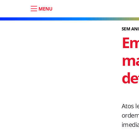
MENU
SEM ANI
Em
ma
de
Atos l
ordem 
imedia