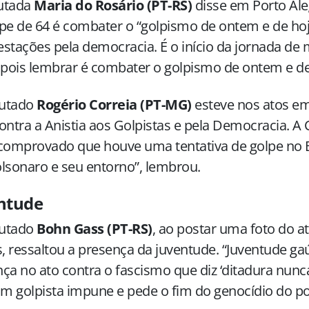
utada
Maria do Rosário (PT-RS)
disse em Porto Ale
pe de 64 é combater o “golpismo de ontem e de hoje
stações pela democracia. É o início da jornada de
 pois lembrar é combater o golpismo de ontem e de
utado
Rogério Correia (PT-MG)
esteve nos atos em
ontra a Anistia aos Golpistas e pela Democracia. A
comprovado que houve uma tentativa de golpe no Br
lsonaro e seu entorno”, lembrou.
ntude
utado
Bohn Gass (PT-RS)
, ao postar uma foto do a
s, ressaltou a presença da juventude. “Juventude g
ça no ato contra o fascismo que diz ‘ditadura nunca
 golpista impune e pede o fim do genocídio do po