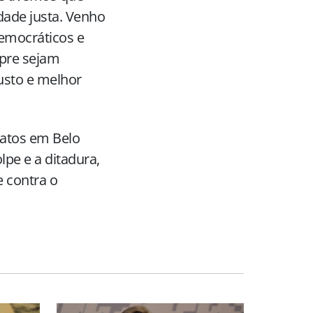
dade justa. Venho
emocráticos e
mpre sejam
justo e melhor
 atos em Belo
lpe e a ditadura,
e contra o