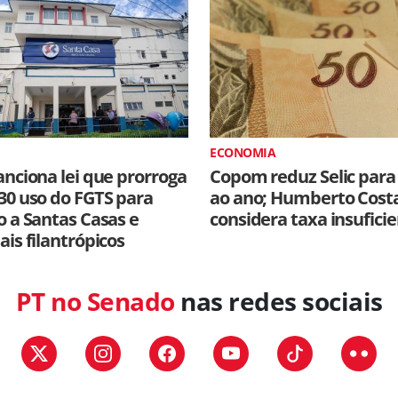
ECONOMIA
anciona lei que prorroga
Copom reduz Selic para
30 uso do FGTS para
ao ano; Humberto Cost
o a Santas Casas e
considera taxa insufici
ais filantrópicos
PT no Senado
nas redes sociais