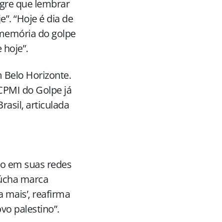
gre que lembrar
”. “Hoje é dia de
 memória do golpe
 hoje”.
 Belo Horizonte.
 CPMI do Golpe já
asil, articulada
to em suas redes
aúcha marca
 mais’, reafirma
vo palestino”.