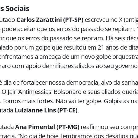
s Sociais
utado
Carlos Zarattini (PT-SP)
escreveu no X (antig
 pode aceitar que os erros do passado se repitam
ir que os erros do passado se repitam. Há seis déc
alado por um golpe que resultou em 21 anos de dita
 enfrentamos a ameaça de um novo golpe orquestr
aro com apoio de militares aliados ao seu governo”
é dia de fortalecer nossa democracia, alvo da sanha
 O Jair ‘Antimessias’ Bolsonaro e seus aliados que
 Fomos mais fortes. Não vai ter golpe. Golpistas na
utada
Luizianne Lins (PT-CE)
.
utada
Ana Pimentel (PT-MG)
reafirmou seu comp
acia. “No dia de hoje, lembramos dos desafios qu