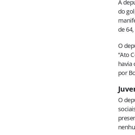
A dep
do gol
manife
de 64,
O dep
“Ato C
havia 
por Bo
Juve
O dep
sociai
presen
nenhum