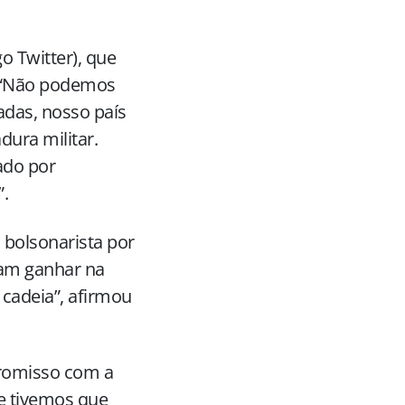
o Twitter), que
. “Não podemos
adas, nosso país
dura militar.
ado por
.
 bolsonarista por
riam ganhar na
 cadeia”, afirmou
romisso com a
e tivemos que