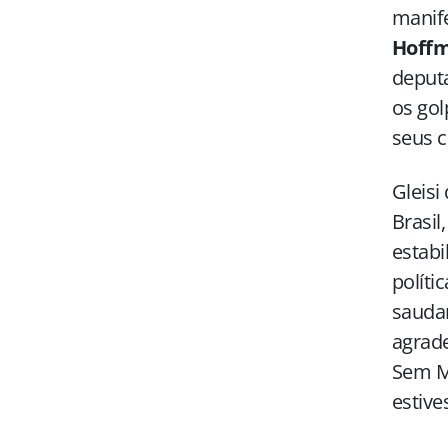
manife
Hoffm
deput
os gol
seus c
Gleisi
Brasil
estabi
políti
saudar
agrade
Sem Me
estive