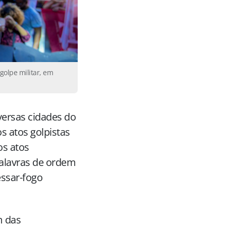
golpe militar, em
versas cidades do
s atos golpistas
os atos
palavras de ordem
essar-fogo
m das