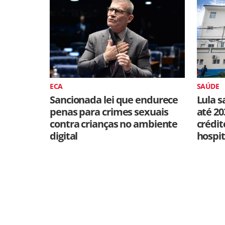
ECA
SAÚDE
Sancionada lei que endurece
Lula s
penas para crimes sexuais
até 20
contra crianças no ambiente
crédit
digital
hospit