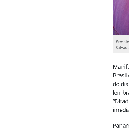
Preside
Salvado
Manife
Brasil
do dia
lembra
“Ditad
imedia
Parla