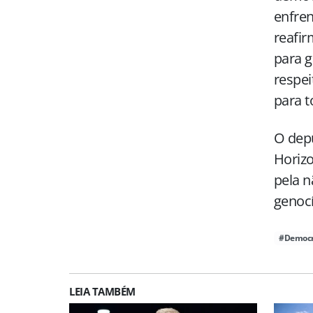
enfren
reafi
para g
respei
para t
O dep
Horizo
pela n
genocí
#Democr
LEIA TAMBÉM