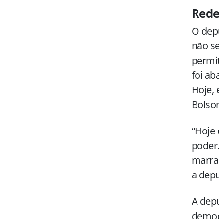
Rede
O dep
não se
permit
foi ab
Hoje,
Bolson
“Hoje 
poder.
marra.
a dep
A dep
democr