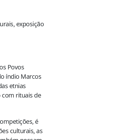
urais, exposição
dos Povos
lo índio Marcos
as etnias
 com rituais de
competições, é
s culturais, as