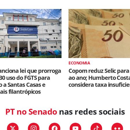
ECONOMIA
anciona lei que prorroga
Copom reduz Selic para
30 uso do FGTS para
ao ano; Humberto Cost
o a Santas Casas e
considera taxa insufici
ais filantrópicos
PT no Senado
nas redes sociais