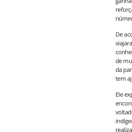
ganhar
reforç
númer
De aco
viajar
conhec
de mul
da par
tem aj
Ele ex
encont
voltad
indíge
realiz