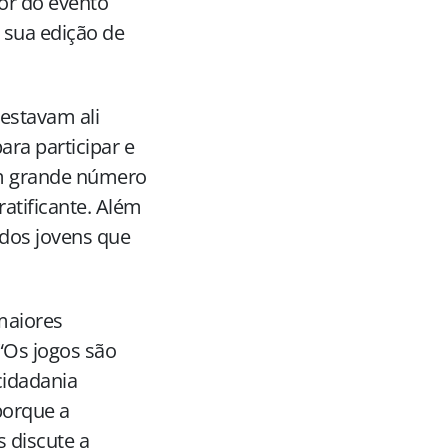
dor do evento
a sua edição de
estavam ali
ara participar e
 um grande número
ratificante. Além
 dos jovens que
maiores
 “Os jogos são
cidadania
porque a
s discute a