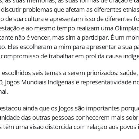
s, as suas memórias, as suas formas de oração e
 discutir problemas que afetam as diferentes etnias
o de sua cultura e apresentam isso de diferentes 
estação e ao mesmo tempo realizam uma Olimpíad
ante não é vencer, mas sim a participar. É um mo
. Eles escolheram a mim para apresentar a sua p
 compromisso de trabalhar em prol da causa indíge
escolhidos seis temas a serem priorizados: saúde,
0, Jogos Mundiais Indígenas e representatividade 
al.
estacou ainda que os Jogos são importantes porq
nidade das outras pessoas conhecerem mais sobre 
 têm uma visão distorcida com relação aos povos 