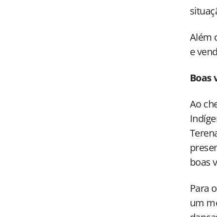
situaç
Além d
e vend
Boas 
Ao che
Indíge
Terena
presen
boas v
Para o
um mom