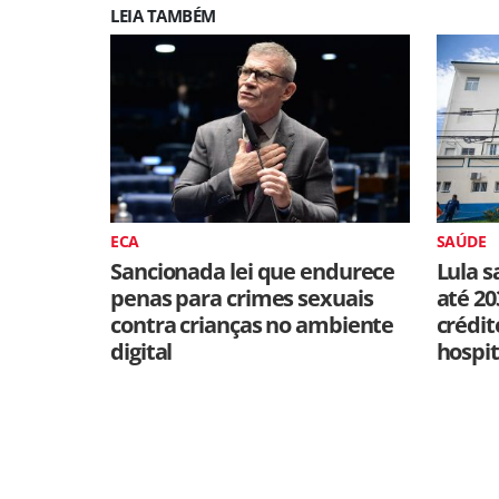
LEIA TAMBÉM
ECA
SAÚDE
Sancionada lei que endurece
Lula s
penas para crimes sexuais
até 20
contra crianças no ambiente
crédit
digital
hospit