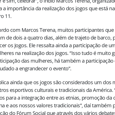
 e sim, celebrar”, o índio Marcos Terena, organiza
a a importância da realização dos jogos que está n
o 11.
rdo com Marcos Terena, muitos participantes que 
am de dois a quatro dias, além de trajeto de barco, p
er os Jogos. Ele ressalta ainda a participação de
heres na realização dos jogos. “Isso tudo é muito g
ticipação das mulheres, há também a participação
udado a engrandecer o evento”.
plica ainda que os jogos são considerados um dos 
ros esportivos culturais e tradicionais da América.
os para a integração entre as etnias, promoção da 
na e aos nossos valores tradicionais”, daí também 
ação do Fórum Social que através dos vários debate