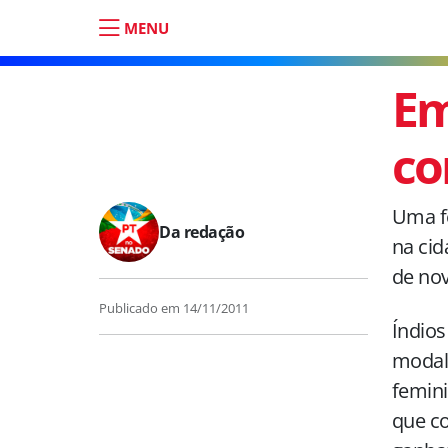
MENU
Em
co
Uma fe
Da redação
na cid
de no
Publicado em
14/11/2011
Índios
modali
femini
que co