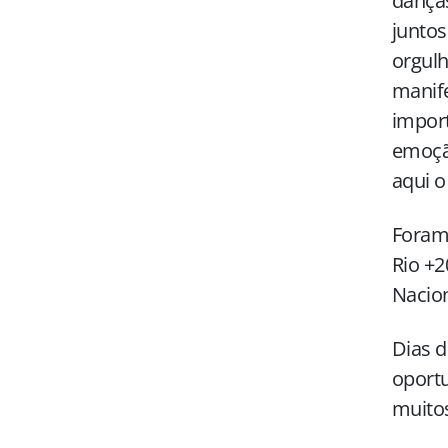
dança
juntos
orgulh
manif
import
emoção
aqui o
Foram 
Rio +2
Nacion
Dias d
oportu
muitos