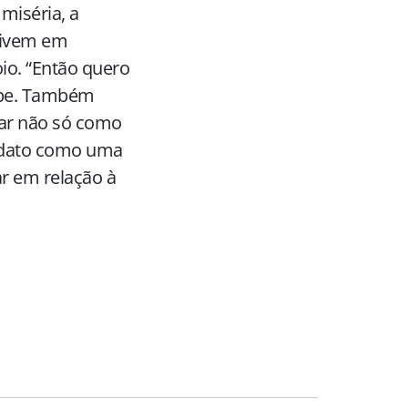
miséria, a
 vivem em
oio. “Então quero
uipe. Também
mar não só como
ndato como uma
ar em relação à