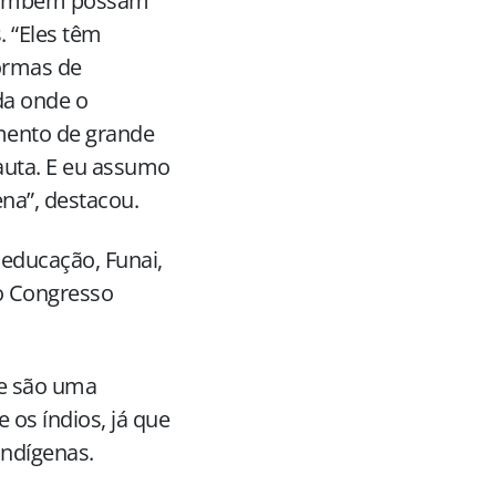
 também possam
. “Eles têm
formas de
a onde o
mento de grande
auta. E eu assumo
na”, destacou.
 educação, Funai,
no Congresso
ue são uma
os índios, já que
indígenas.