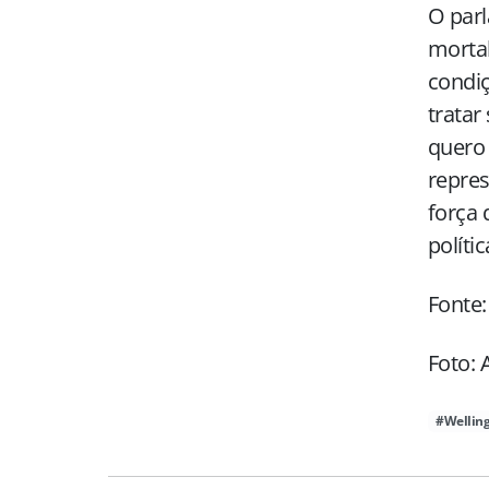
O parl
mortal
condiç
tratar
quero 
repre
força 
políti
Fonte:
Foto: 
#Welling