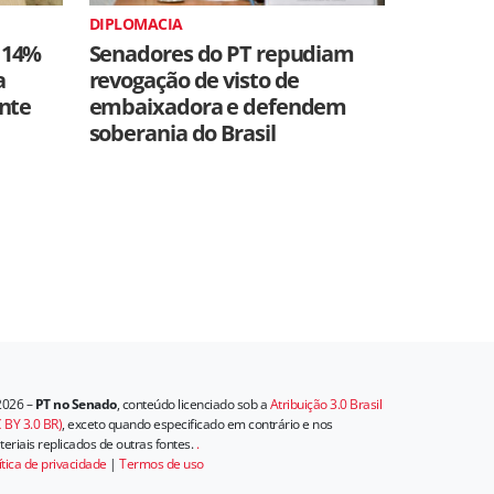
DIPLOMACIA
 14%
Senadores do PT repudiam
a
revogação de visto de
ente
embaixadora e defendem
soberania do Brasil
2026 –
PT no Senado
, conteúdo licenciado sob a
Atribuição 3.0 Brasil
 BY 3.0 BR)
, exceto quando especificado em contrário e nos
eriais replicados de outras fontes.
.
ítica de privacidade
|
Termos de uso