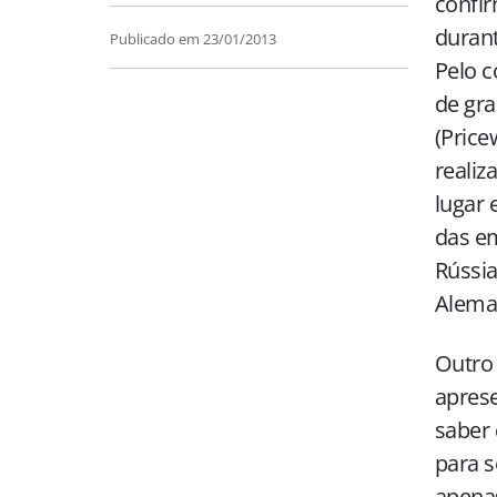
confir
durant
Publicado em
23/01/2013
Pelo c
de gra
(Pric
realiz
lugar 
das em
Rússia
Aleman
Outro 
apres
saber 
para s
apenas