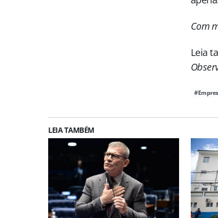
Com ma
Leia 
Observ
#Empres
LEIA TAMBÉM