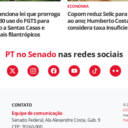
ECONOMIA
anciona lei que prorroga
Copom reduz Selic para
30 uso do FGTS para
ao ano; Humberto Cost
o a Santas Casas e
considera taxa insufici
ais filantrópicos
PT no Senado
nas redes sociais
CONTATO
© 
(CC
Equipe de comunicação
mat
Senado Federal, Ala Alexandre Costa, Gab. 9
Pol
CEP: 70160-900