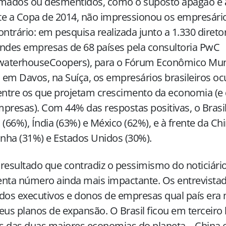
mados ou desmentidos, como o suposto apagão e a 
e a Copa de 2014, não impressionou os empresários
ontrário: em pesquisa realizada junto a 1.330 direto
ndes empresas de 68 países pela consultoria PwC
ewaterhouseCoopers), para o Fórum Econômico Mun
a em Davos, na Suíça, os empresários brasileiros 
entre os que projetam crescimento da economia (e
presas). Com 44% das respostas positivas, o Brasil
 (66%), Índia (63%) e México (62%), e à frente da Ch
ha (31%) e Estados Unidos (30%).
resultado que contradiz o pessimismo do noticiário
enta número ainda mais impactante. Os entrevista
dos executivos e donos de empresas qual país era
eus planos de expansão. O Brasil ficou em terceiro l
 das duas maiores economias do planeta – China 