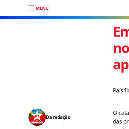
MENU
Em
no
ap
País f
O cata
Da redação
das pr