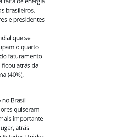
falta de energia
 brasileiros.
res e presidentes
dial que se
ocupam o quarto
 do faturamento
 ficou atrás da
ina (40%),
 no Brasil
dores quiseram
 mais importante
ugar, atrás
e Estados Unidos.