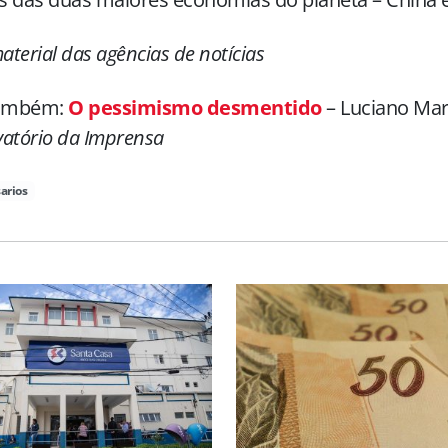
terial das agências de notícias
também:
O pessimismo desmentido
– Luciano Mar
atório da Imprensa
arios