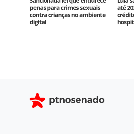
Sancionada lei que endurece
Lula s
penas para crimes sexuais
até 20
contra crianças no ambiente
crédit
digital
hospit