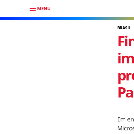
MENU
BRASIL
Fi
im
pr
Pa
Em ent
Micro