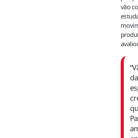
vão co
estuda
movim
produt
avalio
“V
da
es
cr
qu
Pa
am