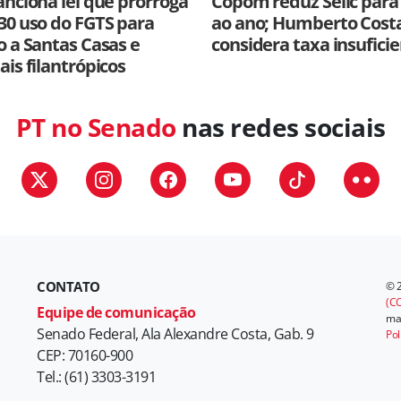
anciona lei que prorroga
Copom reduz Selic para
30 uso do FGTS para
ao ano; Humberto Cost
o a Santas Casas e
considera taxa insufici
ais filantrópicos
PT no Senado
nas redes sociais
CONTATO
© 
(CC
Equipe de comunicação
mat
Senado Federal, Ala Alexandre Costa, Gab. 9
Pol
CEP: 70160-900
Tel.: (61) 3303-3191