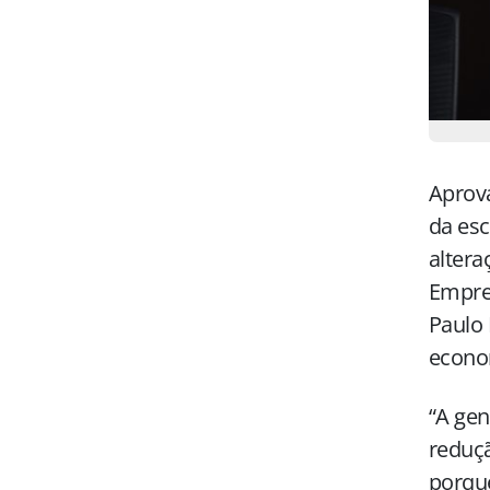
Aprova
da esc
altera
Empre
Paulo 
econo
“A gen
reduçã
porque