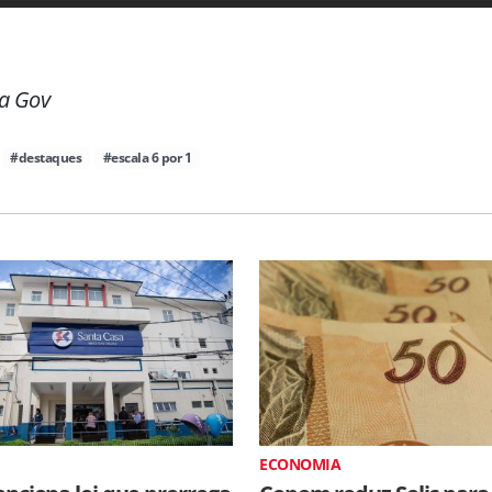
a Gov
#destaques
#escala 6 por 1
ECONOMIA