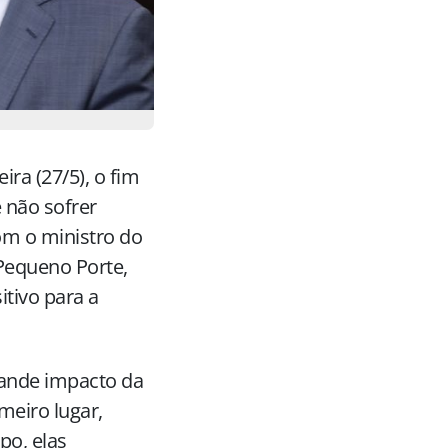
ra (27/5), o fim
 não sofrer
com o ministro do
equeno Porte,
itivo para a
rande impacto da
meiro lugar,
po, elas