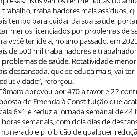
presas. “Nós vamos ter melhorias no amb
 trabalho, trabalhadores mais assíduos, qu
is tempo para cuidar da sua saúde, porta
tar menos licenciados por problemas de s
ra você ter ideia, no ano passado, em 202
is de 500 mil trabalhadores e trabalhador
 problemas de saúde. Rotatividade menor
is descansada, que se educa mais, vai ter
odutividade”, reforçou.
Câmara aprovou por 470 a favor e 22 contr
oposta de Emenda à Constituição que aca
cala 6×1 e reduz a jornada semanal de 44 
 horas semanais, com dois dias de descan
munerado e proibição de qualquer redução