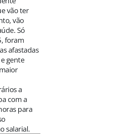
iente
e vão ter
nto, vão
aúde. Só
5, foram
as afastadas
 e gente
 maior
ários a
ba com a
horas para
so
 salarial.