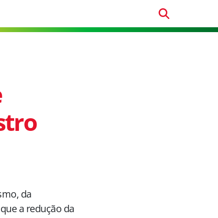
e
stro
ismo, da
que a redução da