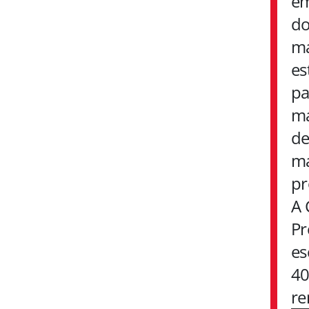
em
do
ma
es
pa
ma
de
ma
pr
A 
Pr
es
40
re