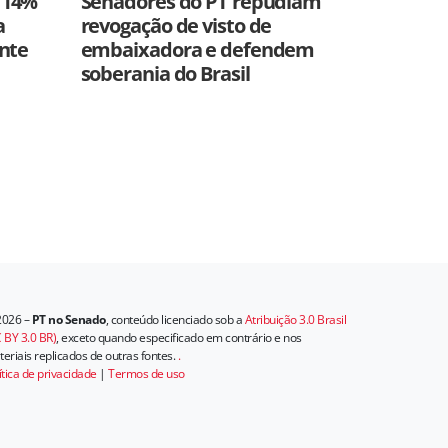
 14%
Senadores do PT repudiam
a
revogação de visto de
ente
embaixadora e defendem
soberania do Brasil
2026 –
PT no Senado
, conteúdo licenciado sob a
Atribuição 3.0 Brasil
 BY 3.0 BR)
, exceto quando especificado em contrário e nos
eriais replicados de outras fontes.
.
ítica de privacidade
|
Termos de uso