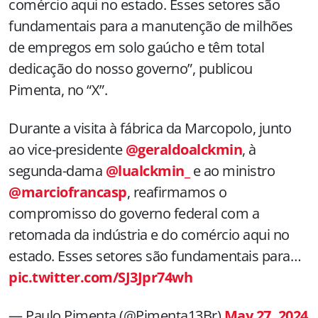
comércio aqui no estado. Esses setores são
fundamentais para a manutenção de milhões
de empregos em solo gaúcho e têm total
dedicação do nosso governo”, publicou
Pimenta, no “X”.
Durante a visita à fábrica da Marcopolo, junto
ao vice-presidente
@geraldoalckmin
, à
segunda-dama
@lualckmin_
e ao ministro
@marciofrancasp
, reafirmamos o
compromisso do governo federal com a
retomada da indústria e do comércio aqui no
estado. Esses setores são fundamentais para…
pic.twitter.com/SJ3Jpr74wh
— Paulo Pimenta (@Pimenta13Br)
May 27, 2024