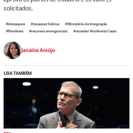
solicitados.
#destaques
#escassez hídrica
#Ministério da Integração
#Nordeste
#recursos emergenciais
#senador Humberto Costa
Janaína Araújo
LEIA TAMBÉM