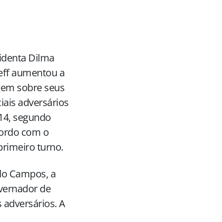
identa Dilma
eff aumentou a
gem sobre seus
iais adversários
14, segundo
cordo com o
primeiro turno.
do Campos, a
vernador de
 adversários. A