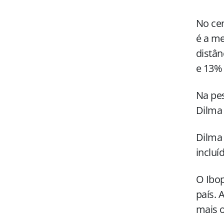
No cen
é a me
distân
e 13% 
Na pes
Dilma 
Dilma
incluí
O Ibop
país. 
mais 