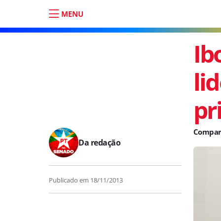
MENU
Ib
li
pr
Da redação
Publicado em
18/11/2013