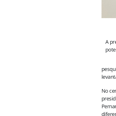
A pr
pote
pesqui
levant
No ce
presid
Pernam
difere