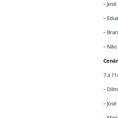
– José
– Edu
– Bran
– Não
Cenár
7 a 11
– Dilm
– José
– Mari