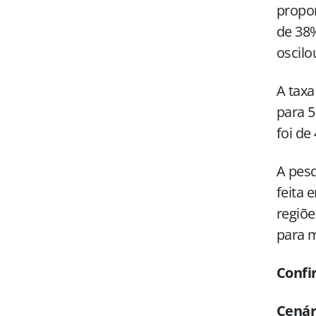
propo
de 38
oscilo
A tax
para 5
foi de
A pesq
feita 
regiõe
para m
Confi
Cenár