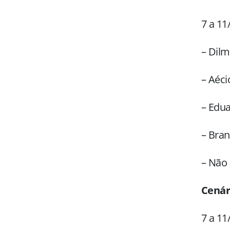
7 a 11
– Dilm
– Aéci
– Edu
– Bran
– Não
Cenár
7 a 11