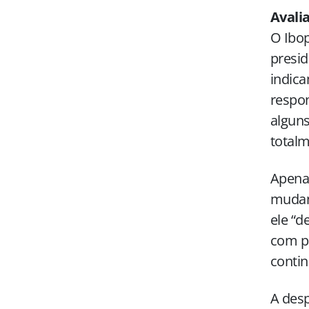
Avali
O Ibop
presid
indic
respo
algun
totalm
Apenas
mudanç
ele “d
com p
contin
A desp