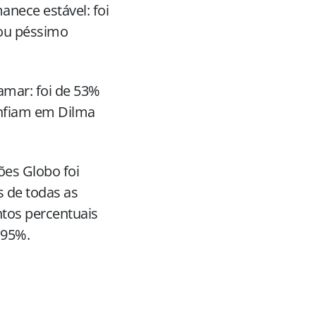
nece estável: foi
 ou péssimo
mar: foi de 53%
onfiam em Dilma
ões Globo foi
s de todas as
ntos percentuais
 95%.