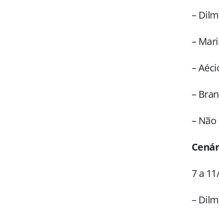
– Dilm
– Mari
– Aéci
– Bran
– Não
Cenár
7 a 11
– Dilm