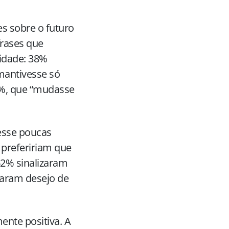
es sobre o futuro
frases que
idade: 38%
mantivesse só
4%, que “mudasse
esse poucas
 prefeririam que
 62% sinalizaram
taram desejo de
ente positiva. A