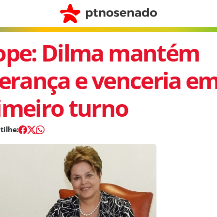
ope: Dilma mantém
derança e venceria e
imeiro turno