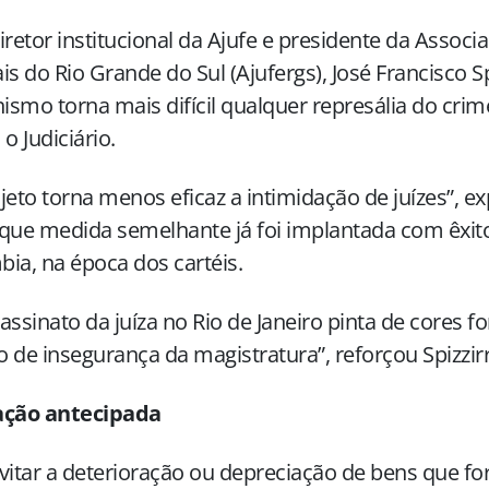
iretor institucional da Ajufe e presidente da Associ
is do Rio Grande do Sul (Ajufergs), José Francisco Spi
smo torna mais difícil qualquer represália do cri
 o Judiciário.
jeto torna menos eficaz a intimidação de juízes”, expl
que medida semelhante já foi implantada com êxito 
ia, na época dos cartéis.
assinato da juíza no Rio de Janeiro pinta de cores fo
 de insegurança da magistratura”, reforçou Spizzirr
ação antecipada
vitar a deterioração ou depreciação de bens que f