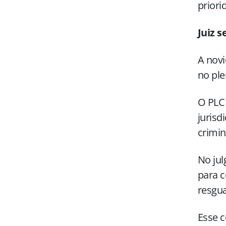
priori
Juiz 
A novi
no ple
O PLC 
jurisd
crimin
No jul
para c
resgua
Esse c