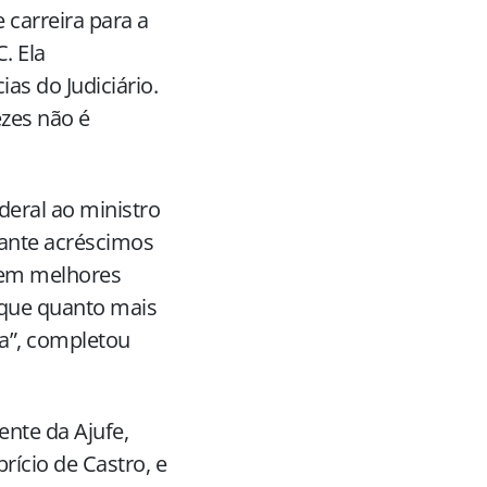
 carreira para a
. Ela
as do Judiciário.
ezes não é
deral ao ministro
rante acréscimos
stem melhores
rque quanto mais
ca”, completou
nte da Ajufe,
rício de Castro, e