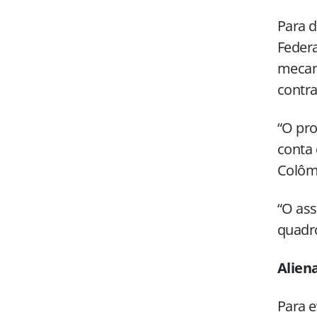
Para d
Federa
mecani
contra
“O pro
conta 
Colômb
“O ass
quadro
Alien
Para e