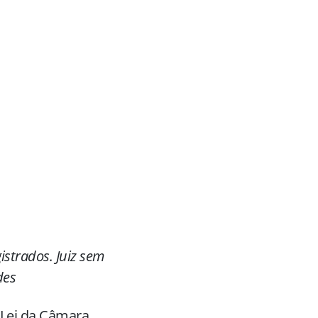
strados. Juiz sem
des
 Lei da Câmara