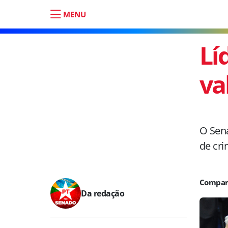
MENU
Lí
va
O Sena
de cri
Da redação