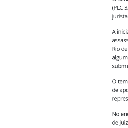
(PLC 3
jurista
A inic
assass
Rio de
alguma
subme
O tema
de apo
repres
No enc
de jui