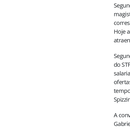
Segund
magist
corres
Hoje a
atraen
Segund
do STF
salari
oferta
tempo 
Spizzir
A conv
Gabrie