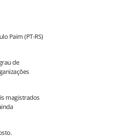
ulo Paim (PT-RS)
 grau de
rganizações
ois magistrados
ainda
osto.