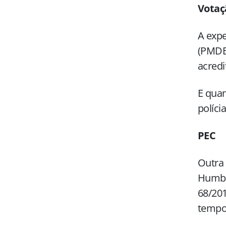
Votaç
A expe
(PMDB
acredi
E quan
polícia
PEC
Outra 
Humbe
68/201
tempo