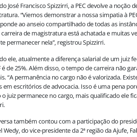
o José Francisco Spizzirri, a PEC devolve a noção de
ratura. “Viemos demonstrar a nossa simpatia à PEC
ponde ao anseio compartilhado de todas as instânci
 carreira de magistratura está achatada e muitas v
te permanecer nela”, registrou Spizzirri.
o ele, atualmente a diferença salarial de um juiz fe
 é de 25%. Além disso, o tempo de carreira não ga
ais. “A permanência no cargo não é valorizada. Exi
s em escritórios de advocacia. Isso é uma pena po
o juiz permanece no cargo, mais qualificado ele fi
ri.
ersa também contou com a participação do preside
l Wedy, do vice-presidente da 2ª região da Ajufe, Fab