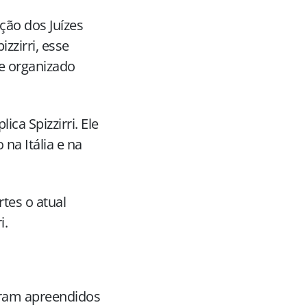
ação dos Juízes
zzirri, esse
me organizado
ica Spizzirri. Ele
na Itália e na
rtes o atual
i.
oram apreendidos