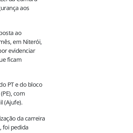
gurança aos
sposta ao
 mês, em Niterói,
por evidenciar
que ficam
do PT e do bloco
(PE), com
 (Ajufe).
ização da carreira
 foi pedida