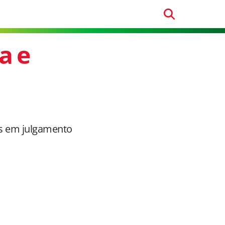
a e
os em julgamento