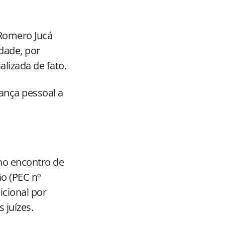
 Romero Jucá
dade, por
alizada de fato.
ança pessoal a
 no encontro de
o (PEC nº
icional por
juízes.