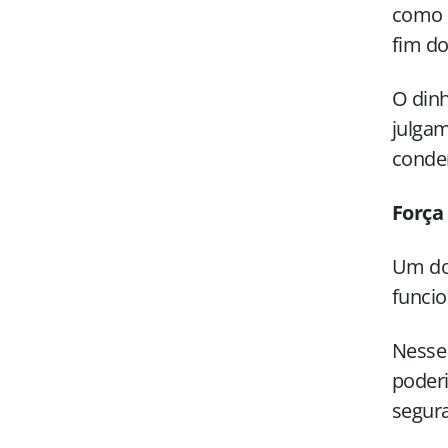
como p
fim do
O dinh
julgam
conden
Força 
Um dos
funcio
Nesse
poderi
segura