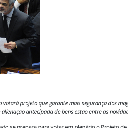
 votará projeto que garante mais segurança dos magi
e alienação antecipada de bens estão entre as novida
do se prepara para votar em plenário o Projeto de