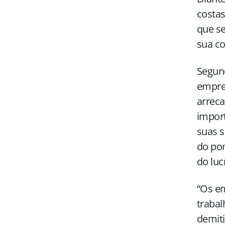
costas
que s
sua co
Segund
empre
arreca
import
suas s
do pon
do luc
“Os em
trabal
demiti