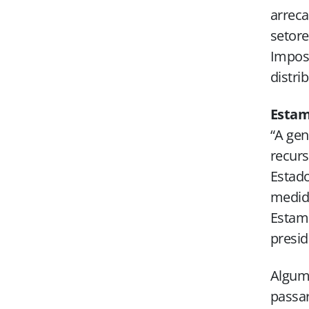
arreca
setore
Impost
distri
Estam
“A gen
recurs
Estado
medid
Estamo
presid
Algum
passar