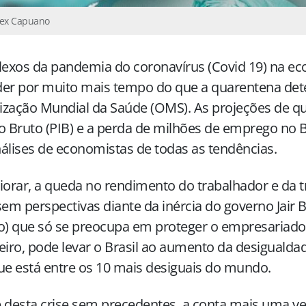
lex Capuano
lexos da pandemia do coronavírus (Covid 19) na 
der por muito mais tempo do que a quarentena det
ização Mundial da Saúde (OMS). As projeções de q
o Bruto (PIB) e a perda de milhões de emprego no B
álises de economistas de todas as tendências.
iorar, a queda no rendimento do trabalhador e da 
sem perspectivas diante da inércia do governo Jair
o) que só se preocupa em proteger o empresariad
eiro, pode levar o Brasil ao aumento da desigualda
ue está entre os 10 mais desiguais do mundo.
 desta crise sem precedentes, a conta mais uma ve