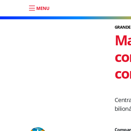
MENU
GRANDE
Ma
co
co
Centr
bilion