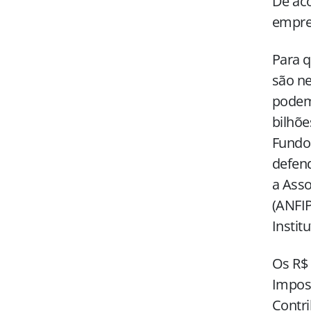
De aco
empres
Para q
são ne
podem 
bilhõe
Fundo
defen
a Asso
(ANFIP
Institu
Os R$
Impos
Contri