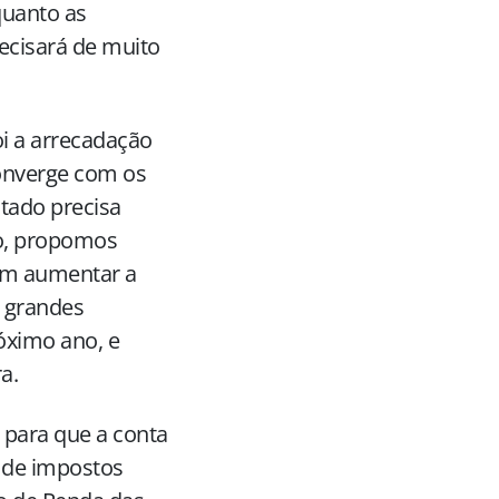
quanto as
ecisará de muito
i a arrecadação
onverge com os
stado precisa
so, propomos
sam aumentar a
 grandes
róximo ano, e
a.
 para que a conta
a de impostos