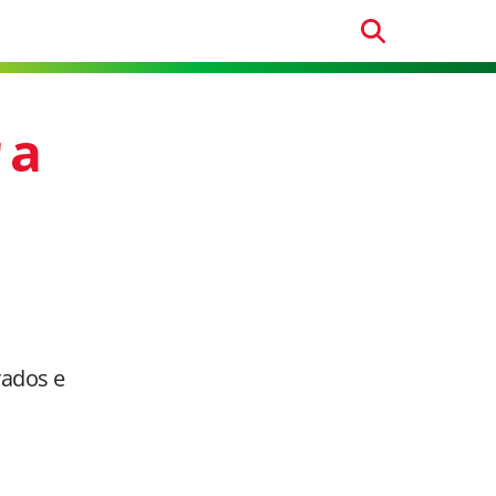
 a
rados e