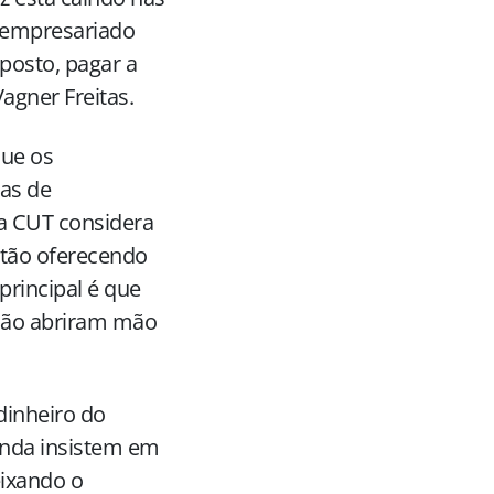
o empresariado
osto, pagar a
Vagner Freitas.
que os
as de
 a CUT considera
stão oferecendo
principal é que
 não abriram mão
dinheiro do
ainda insistem em
eixando o