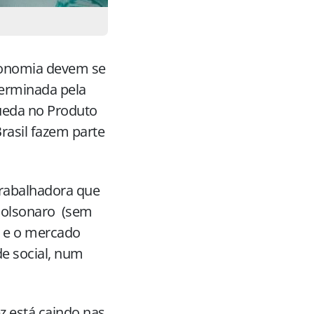
economia devem se
erminada pela
ueda no Produto
rasil fazem parte
trabalhadora que
 Bolsonaro (sem
o e o mercado
de social, num
z está caindo nas