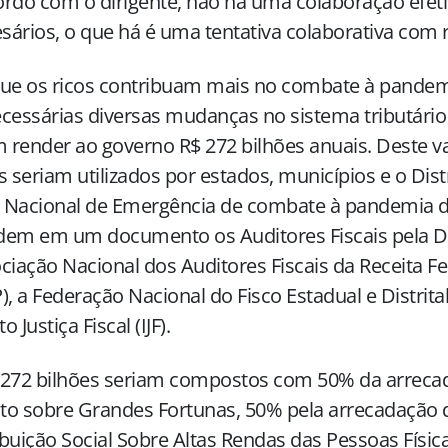
rdo com o dirigente, não há uma colaboração efet
ários, o que há é uma tentativa colaborativa com r
ue os ricos contribuam mais no combate à pandem
cessárias diversas mudanças no sistema tributário 
render ao governo R$ 272 bilhões anuais. Deste va
s seriam utilizados por estados, municípios e o Dist
 Nacional de Emergência de combate à pandemia d
dem em um documento os Auditores Fiscais pela D
ciação Nacional dos Auditores Fiscais da Receita Fe
), a Federação Nacional do Fisco Estadual e Distrital
to Justiça Fiscal (IJF).
 272 bilhões seriam compostos com 50% da arrec
to sobre Grandes Fortunas, 50% pela arrecadação
buição Social Sobre Altas Rendas das Pessoas Físic