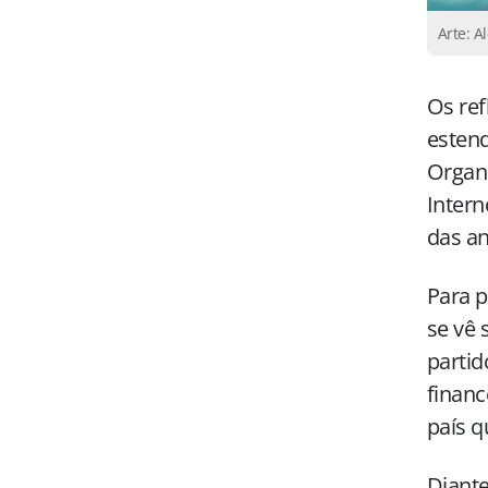
Arte: A
Os ref
esten
Organ
Intern
das an
Para p
se vê 
partid
financ
país q
Diante