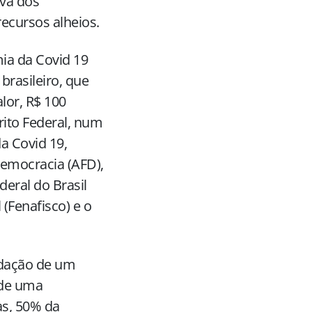
iva dos
ecursos alheios.
ia da Covid 19
brasileiro, que
lor, R$ 100
rito Federal, num
a Covid 19,
emocracia (AFD),
deral do Brasil
 (Fenafisco) e o
adação de um
 de uma
as, 50% da