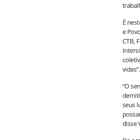
trabal
É nest
e Povo
CTB, F
Inters
coleti
vidas”.
“O sen
demiti
seus l
possam
disse 