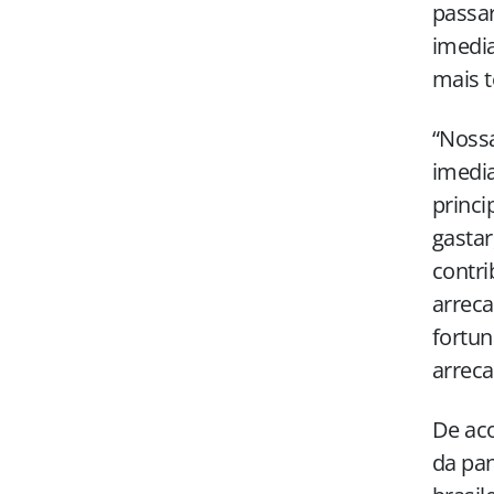
passar
imedia
mais t
“Noss
imedi
princi
gastar
contri
arrec
fortun
arreca
De aco
da pan