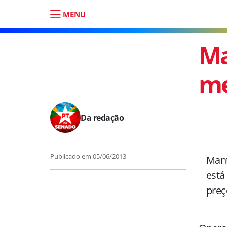
MENU
Ma
me
Da redação
Publicado em
05/06/2013
Mant
está
preç