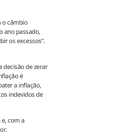
a o câmbio
no ano passado,
bir os excessos”.
a decisão de zerar
nflação é
ater a inflação,
tos indevidos de
 e, com a
or.