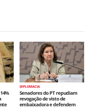
DIPLOMACIA
 14%
Senadores do PT repudiam
a
revogação de visto de
ente
embaixadora e defendem