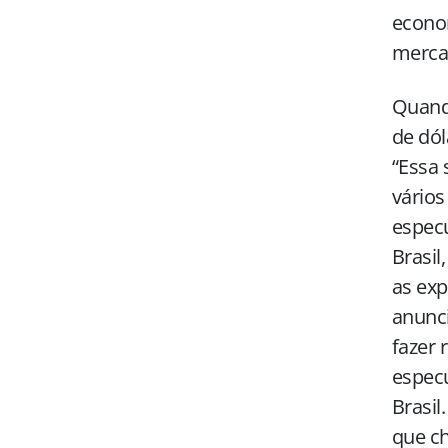
econom
mercad
Quand
de dól
“Essa 
vários
especu
Brasil
as exp
anunci
fazer 
especu
Brasil
que ch