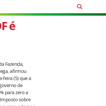
F é
da Fazenda,
ega, afirmou
-feira (5) que a
 governo de
6% para zero a
 Imposto sobre