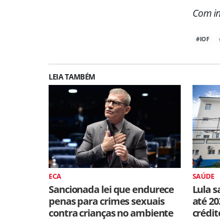
Com in
#IOF
LEIA TAMBÉM
ECA
SAÚDE
Sancionada lei que endurece
Lula s
penas para crimes sexuais
até 20
contra crianças no ambiente
crédit