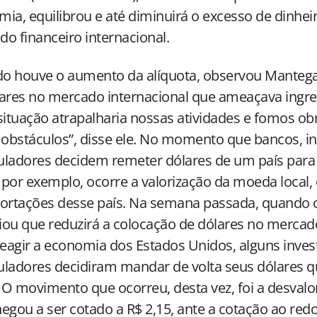
ia, equilibrou e até diminuirá o excesso de dinheir
o financeiro internacional.
o houve o aumento da alíquota, observou Mantega
ares no mercado internacional que ameaçava ingres
situação atrapalharia nossas atividades e fomos ob
 obstáculos”, disse ele. No momento que bancos, in
ladores decidem remeter dólares de um país para
, por exemplo, ocorre a valorização da moeda local,
ortações desse país. Na semana passada, quando o
ou que reduzirá a colocação de dólares no merca
reagir a economia dos Estados Unidos, alguns inves
ladores decidiram mandar de volta seus dólares 
. O movimento que ocorreu, desta vez, foi a desvalor
egou a ser cotado a R$ 2,15, ante a cotação ao redo