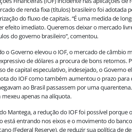
ões Financeiras (IOF) incidente nas aplicações de 
cado de renda fixa (títulos) brasileiro foi adotada
rização do fluxo de capitais. “É uma medida de lon
er efeito imediato. Queremos deixar o mercado livr
ulos do governo brasileiro”, comentou.
o o Governo elevou o IOF, o mercado de câmbio m
expressivo de dólares a procura de bons retornos. P
so de capital especulativo, indesejado, o Governo 
quota do IOF como também aumentou o prazo para 
hegavam ao Brasil passassem por uma quarentena.
 mexeu apenas na alíquota.
o Mantega, a redução do IOF foi possível porque 
 está entrando nos eixos e o movimento do banco 
ano (Federal Reserve), de reduzir sua política de d