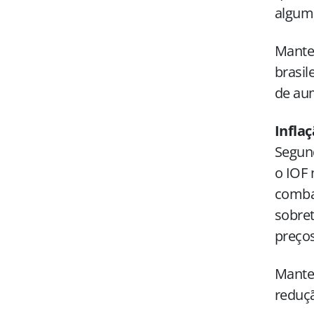
algum
Mante
brasil
de aum
Infla
Segund
o IOF 
combat
sobret
preços
Mante
reduçã