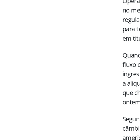
Operaç
no mer
regula
para t
em tít
Quand
fluxo 
ingres
a alí
que c
ontem
Segund
câmbio
americ