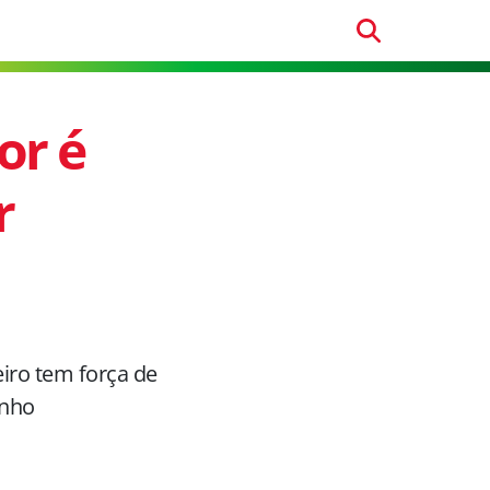
or é
r
iro tem força de
unho