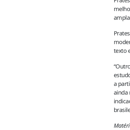
Prates
melhor
ampla
Prate
modern
texto 
“Outro
estudo
a part
ainda 
indica
brasil
Matéri