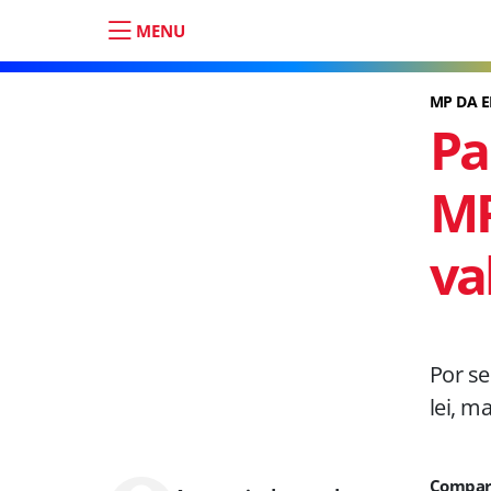
MENU
MP DA 
Pa
MP
va
Por se
lei, m