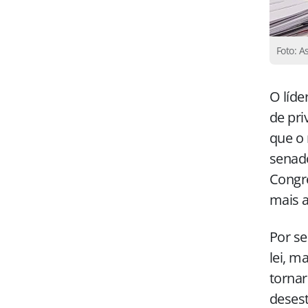
Foto: A
O líde
de pri
que o 
senad
Congre
mais 
Por se
lei, m
tornar
desest