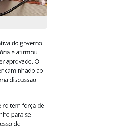
ativa do governo
ória e afirmou
ser aprovado. O
 encaminhado ao
uma discussão
iro tem força de
unho para se
cesso de