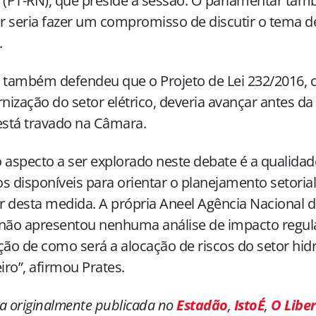
 (PT-RN), que preside a sessão. O parlamentar tam
 seria fazer um compromisso de discutir o tema 
.
s também defendeu que o Projeto de Lei 232/2016,
ização do setor elétrico, deveria avançar antes da 
está travado na Câmara.
 aspecto a ser explorado neste debate é a qualida
s disponíveis para orientar o planejamento setorial 
ir desta medida. A própria Aneel Agência Nacional d
não apresentou nenhuma análise de impacto regula
ção de como será a alocação de riscos do setor hidr
eiro”, afirmou Prates.
a originalmente publicada no
Estadão
,
IstoÉ
,
O Liber