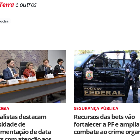
Terra
e outros
Rocha
OGIA
SEGURANÇA PÚBLICA
alistas destacam
Recursos das bets vão
sidade de
fortalecer a PF e amplia
amentação de data
combate ao crime orga
rs com atenção aos