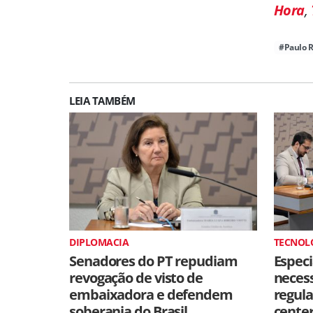
Hora
,
#Paulo 
LEIA TAMBÉM
DIPLOMACIA
TECNOL
Senadores do PT repudiam
Especi
revogação de visto de
neces
embaixadora e defendem
regul
soberania do Brasil
cente