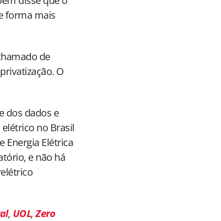
bém disse que o
de forma mais
 chamado de
privatização. O
de dos dados e
elétrico no Brasil
e Energia Elétrica
tório, e não há
elétrico
al
,
UOL
,
Zero