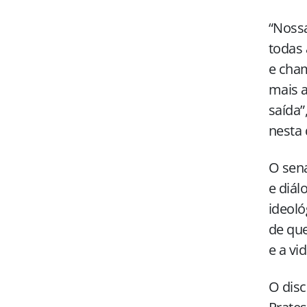
“Nossa
todas 
e cha
mais a
saída”
nesta 
O sena
e diál
ideoló
de que
e a vi
O disc