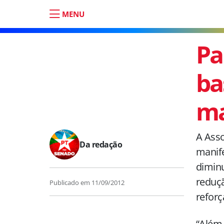
MENU
Pa
ba
ma
A Asso
Da redação
manife
diminu
reduçã
Publicado em
11/09/2012
reforç
“Além 