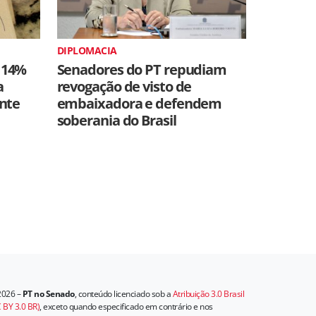
DIPLOMACIA
 14%
Senadores do PT repudiam
a
revogação de visto de
ente
embaixadora e defendem
soberania do Brasil
2026 –
PT no Senado
, conteúdo licenciado sob a
Atribuição 3.0 Brasil
 BY 3.0 BR)
, exceto quando especificado em contrário e nos