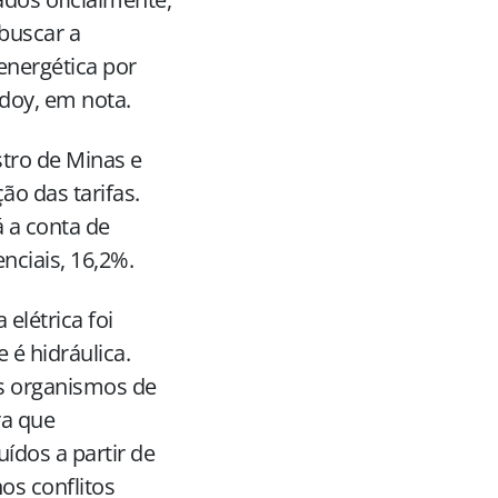
 buscar a
energética por
odoy, em nota.
stro de Minas e
o das tarifas.
á a conta de
nciais, 16,2%.
elétrica foi
 é hidráulica.
os organismos de
ra que
dos a partir de
os conflitos