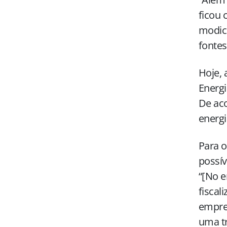
ficou 
modici
fontes
Hoje, 
Energi
De aco
energi
Para o
possív
“[No e
fiscal
empree
uma tr