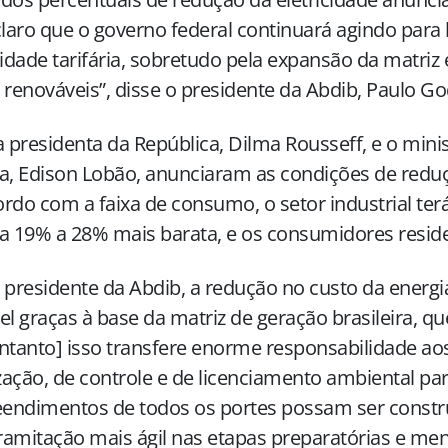
claro que o governo federal continuará agindo para
dade tarifária, sobretudo pela expansão da matriz 
 renováveis”, disse o presidente da Abdib, Paulo G
a presidenta da República, Dilma Rousseff, e o mini
a, Edison Lobão, anunciaram as condições de reduçã
rdo com a faixa de consumo, o setor industrial ter
a 19% a 28% mais barata, e os consumidores reside
 presidente da Abdib, a redução no custo da energia 
el graças à base da matriz de geração brasileira, que
ntanto] isso transfere enorme responsabilidade a
ização, de controle e de licenciamento ambiental pa
ndimentos de todos os portes possam ser construí
amitação mais ágil nas etapas preparatórias e men