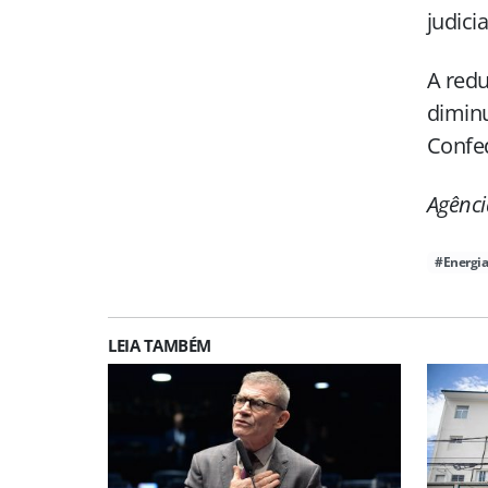
judici
A redu
diminu
Confed
Agênci
#Energi
LEIA TAMBÉM