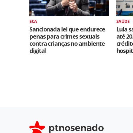
ECA
SAÚDE
Sancionada lei que endurece
Lula s
penas para crimes sexuais
até 20
contra crianças no ambiente
crédit
digital
hospit