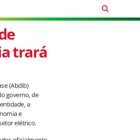
 de
a trará
ase (Abdib)
lo governo, de
 entidade, a
onomia e
etor elétrico.
ados oficialmente,