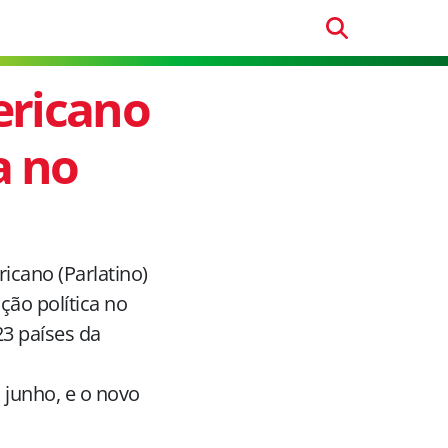
ericano
a no
cano (Parlatino)
ção política no
23 países da
junho, e o novo