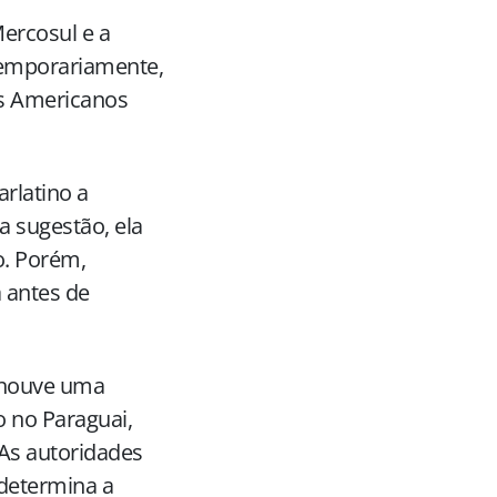
ercosul e a
temporariamente,
s Americanos
rlatino a
a sugestão, ela
o. Porém,
 antes de
e houve uma
o no Paraguai,
As autoridades
determina a