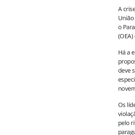
A cris
União
o Para
(OEA) 
Há a e
propos
deve s
especi
novem
Os líd
violaç
pelo r
paragu