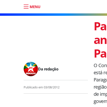
MENU
Pa
an
Pa
O Cons
Da redação
está r
Paragu
região
Publicado em
03/08/2012
de im
govern