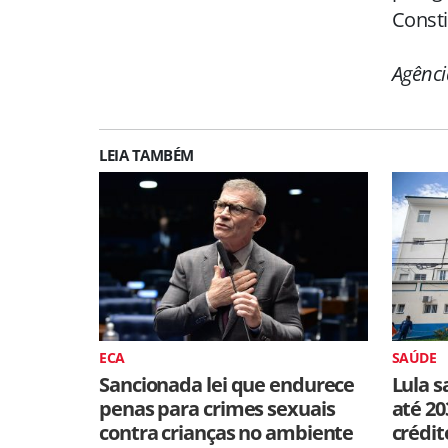
Consti
Agênci
LEIA TAMBÉM
ECA
SAÚDE
Sancionada lei que endurece
Lula s
penas para crimes sexuais
até 20
contra crianças no ambiente
crédit