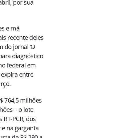
bril, por sua
es e má
is recente deles
 do jornal ‘O
para diagnóstico
no federal em
 expira entre
rço.
R$ 764,5 milhões
hões – o lote
es RT-PCR, dos
z e na garganta
usta de R$ 290 a