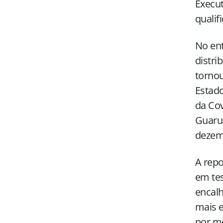
Execut
qualif
No en
distri
tornou
Estado
da Co
Guarul
dezemb
A repo
em tes
encalh
mais e
por me