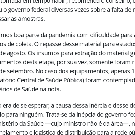
retomada em tempo hábil”, recomenda o conselho, 
u o governo federal diversas vezes sobre a falta de 
sar as amostras.
mos boa parte da pandemia com dificuldade para 
s de coleta. O repasse desse material para estado
 de agosto. Os insumos para extração do material ge
mentos desta etapa, por sua vez, somente foram 
 de setembro. No caso dos equipamentos, apenas 1
atório Central de Saúde Pública) foram contempla
ários de Saúde na nota.
era de se esperar, a causa dessa inércia e desse d
o para ninguém. Trata-se da inépcia do governo fe
istério da Saúde —cujo ministro não é da área—, n
nejamento e logística de distribuição para a rede pú