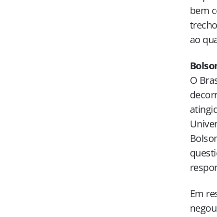
bem co
trecho
ao qua
Bolso
O Bras
decorr
atingi
Univer
Bolso
questi
respon
Em res
negou 