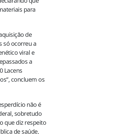
declarando que
materiais para
aquisição de
s só ocorreu a
nético viral e
repassados a
0 Lacens
dos”, concluem os
esperdício não é
deral, sobretudo
o que diz respeito
blica de saúde,