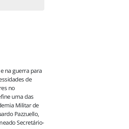
 e na guerra para
essidades de
res no
define uma das
demia Militar de
ardo Pazzuello,
omeado Secretário-