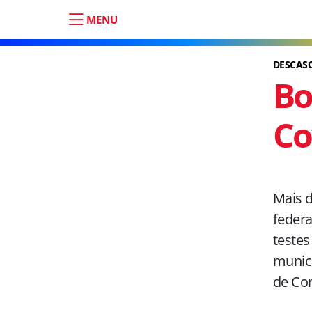
MENU
DESCAS
Bo
Co
Mais 
federa
testes
municí
de Co