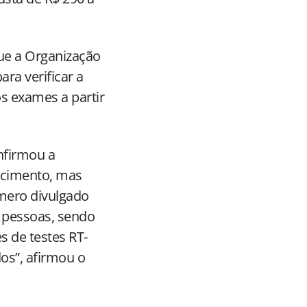
que a Organização
ra verificar a
 os exames a partir
nfirmou a
encimento, mas
mero divulgado
42 pessoas, sendo
s de testes RT-
dos”, afirmou o