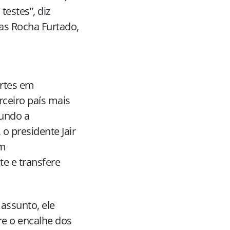
estes”, diz
as Rocha Furtado,
ortes em
rceiro país mais
gundo a
o presidente Jair
om
e e transfere
assunto, ele
re o encalhe dos