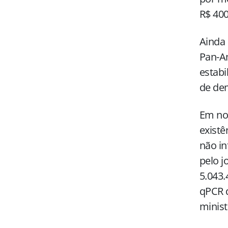
R$ 400
Ainda 
Pan-Am
estabi
de de
Em not
existê
não in
pelo j
5.043.
qPCR d
minist