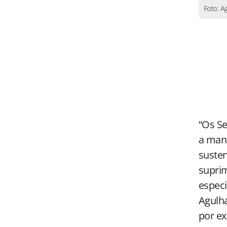
Foto: A
“Os Se
a man
susten
suprim
especi
Agulha
por ex