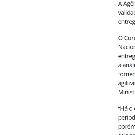
A Agên
valida
entreg
O Cons
Nacion
entreg
a anál
forne
agiliz
Minist
“Há o
períod
porém,