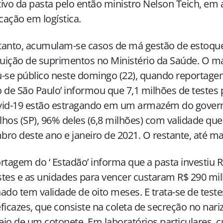
ivo da pasta pelo então ministro Nelson Teich, em a
icação em logística.
tanto, acumulam-se casos de má gestão de estoqu
buição de suprimentos no Ministério da Saúde. O ma
-se público neste domingo (22), quando reportagem
 de São Paulo’ informou que 7,1 milhões de testes 
vid-19 estão estragando em um armazém do gover
hos (SP), 96% deles (6,8 milhões) com validade que
ro deste ano e janeiro de 2021. O restante, até ma
rtagem do ‘ Estadão’ informa que a pasta investiu 
tes e as unidades para vencer custaram R$ 290 mil
ado tem validade de oito meses. E trata-se de test
ficazes, que consiste na coleta de secreção no nari
io de um cotonete. Em laboratórios particulares, c