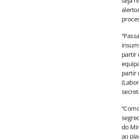
seja 
alerto
proces
“Passa
insumo
partir
equipa
partir
(Labor
secret
“Como 
segred
do Min
ao pla