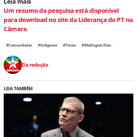
Leia mais
Um resumo da pesquisa está disponível
para download no site da Liderança do PT na
Câmara
.
#Comunidades
#Indigenas
#Terras
#Wellington Dias
Da redação
LEIA TAMBÉM