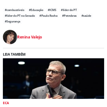
#combustíveis
#Educação
#ICMS
#líder do PT
#líder do PT no Senado
#Paulo Rocha
#Petrobras
#saúde
#Segurança
Renina Valejo
LEIA TAMBÉM
ECA