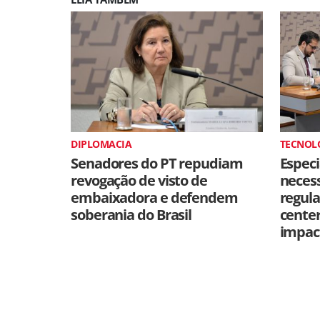
DIPLOMACIA
TECNOL
Senadores do PT repudiam
Especi
revogação de visto de
neces
embaixadora e defendem
regul
soberania do Brasil
cente
impac