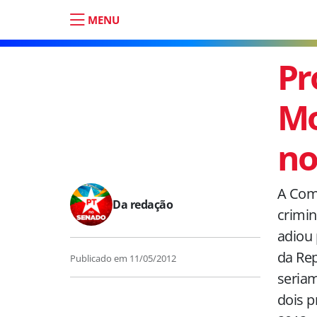
MENU
Pr
Mo
no
A Comi
Da redação
crimin
adiou 
da Rep
Publicado em
11/05/2012
seriam
dois p