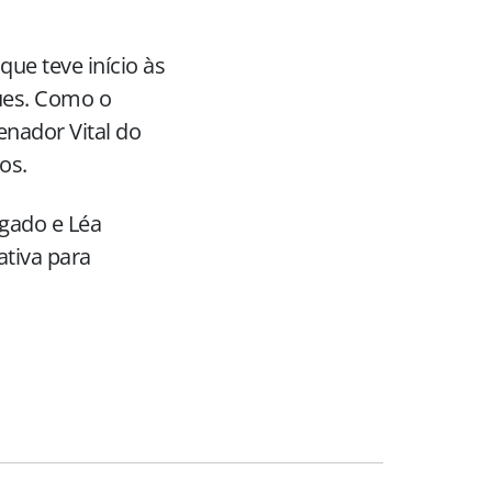
que teve início às
ues. Como o
enador Vital do
os.
lgado e Léa
ativa para