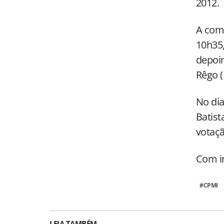
2012.
A comi
10h35
depoim
Rêgo (
No dia
Batist
votaçã
Com i
#CPMI
LEIA TAMBÉM