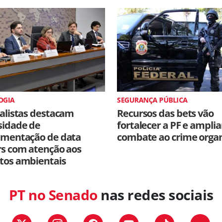
OGIA
SEGURANÇA PÚBLICA
alistas destacam
Recursos das bets vão
sidade de
fortalecer a PF e amplia
amentação de data
combate ao crime orga
rs com atenção aos
tos ambientais
PT no Senado
nas redes sociais