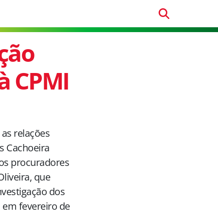
ção
 à CPMI
 as relações
os Cachoeira
dos procuradores
liveira, que
investigação dos
 em fevereiro de