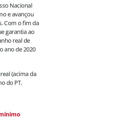
sso Nacional
imo e avançou
s. Com o fim da
ue garantia ao
anho real de
 o ano de 2020
real (acima da
no do PT.
o mínimo