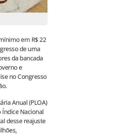
-mínimo em R$ 22
ngresso de uma
adores da bancada
overno e
ise no Congresso
ão.
ária Anual (PLOA)
 Índice Nacional
al desse reajuste
ilhões,