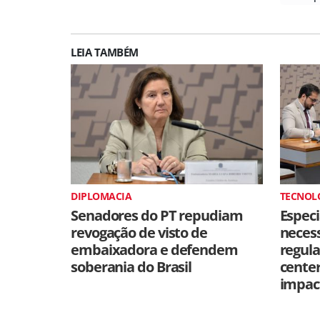
LEIA TAMBÉM
DIPLOMACIA
TECNOL
Senadores do PT repudiam
Especi
revogação de visto de
neces
embaixadora e defendem
regul
soberania do Brasil
cente
impac