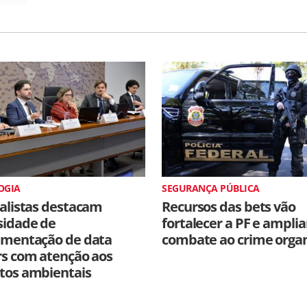
OGIA
SEGURANÇA PÚBLICA
alistas destacam
Recursos das bets vão
sidade de
fortalecer a PF e amplia
amentação de data
combate ao crime orga
rs com atenção aos
tos ambientais