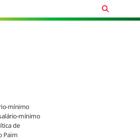
ário-mínimo
salário-mínimo
tica de
lo Paim