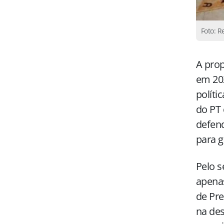
Foto: 
A pro
em 20
políti
do PT 
defen
para g
Pelo s
apenas
de Pre
na des