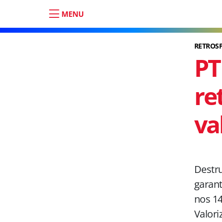
MENU
RETROSP
PT
re
va
Destru
garant
nos 14
Valori