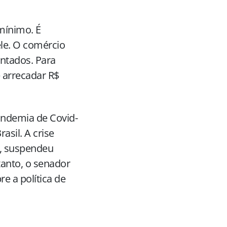
-mínimo. É
le. O comércio
ntados. Para
 arrecadar R$
andemia de Covid-
asil. A crise
s, suspendeu
tanto, o senador
e a política de