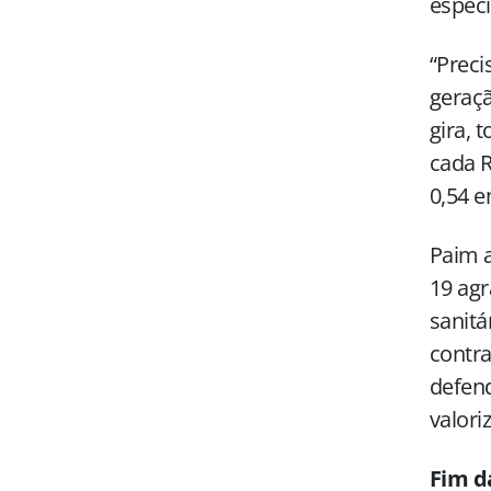
especi
“Preci
geraç
gira, 
cada R
0,54 e
Paim 
19 agr
sanitá
contra
defend
valori
Fim da