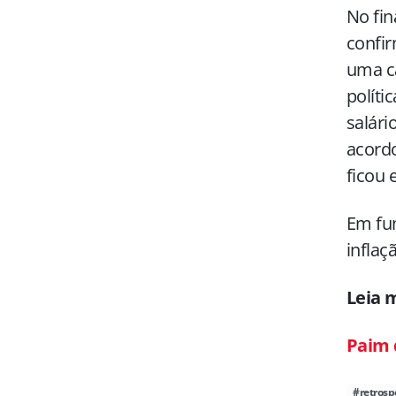
No fin
confir
uma ca
políti
salári
acordo
ficou 
Em fun
inflaç
Leia 
Paim 
#retrosp