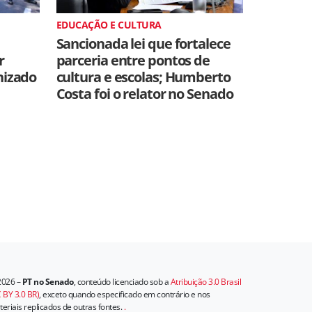
EDUCAÇÃO E CULTURA
Sancionada lei que fortalece
r
parceria entre pontos de
nizado
cultura e escolas; Humberto
Costa foi o relator no Senado
2026 –
PT no Senado
, conteúdo licenciado sob a
Atribuição 3.0 Brasil
 BY 3.0 BR)
, exceto quando especificado em contrário e nos
eriais replicados de outras fontes.
.