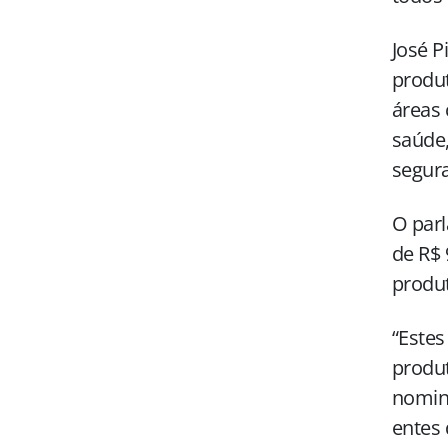
José P
produt
áreas 
saúde,
segur
O parl
de R$ 
produt
“Estes
produt
nomina
entes 