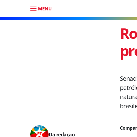
MENU
Ro
pr
Senado
petról
natura
brasil
Da redação