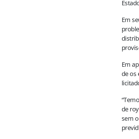
Estado
Em seu
proble
distri
provis
Em apa
de os 
licitad
“Temos
de roy
sem o 
previd