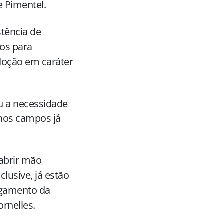
e Pimentel.
tência de
ios para
adoção em caráter
ou a necessidade
 nos campos já
 abrir mão
clusive, já estão
agamento da
ornelles.