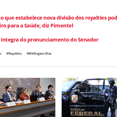
to que estabelece nova divisão dos royalties po
iro para a Saúde, diz Pimentel
a íntegra do pronunciamento do Senador
o
#Royalties
#Wellington Dias