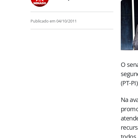
Publicado em
04/10/2011
O sena
segund
(PT-PI
Na ava
promov
atende
recurs
todos 