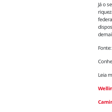
Já o s
riquez
federa
dispos
demai
Fonte
Conhe
Leia m
Welli
Camin