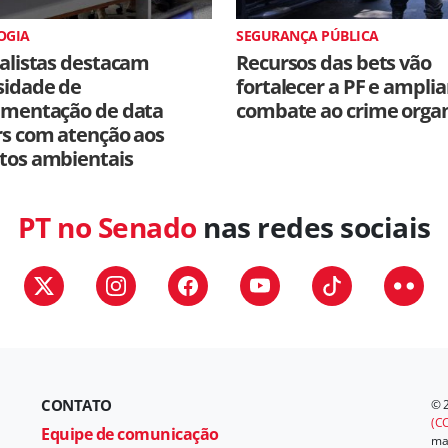
OGIA
SEGURANÇA PÚBLICA
alistas destacam
Recursos das bets vão
sidade de
fortalecer a PF e amplia
amentação de data
combate ao crime orga
rs com atenção aos
tos ambientais
PT no Senado
nas redes sociais
CONTATO
© 
(CC
Equipe de comunicação
mat