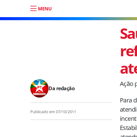
MENU
Sa
re
at
Ação p
Da redação
Para d
atendi
Publicado em
07/10/2011
incent
Estabi
atende