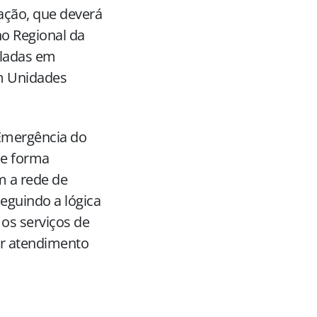
ação, que deverá
no Regional da
aladas em
 Unidades
Emergência do
de forma
m a rede de
seguindo a lógica
 os serviços de
tir atendimento