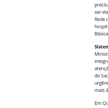
precis
ser el
Rede d
hospit
Básic
Siste
Minist
integr
atençã
do Saú
urgênc
mais á
Em Qu