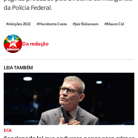
da Polícia Federal.
#eleições 2022
#Humberto Costa
#Jair Bolsonaro
#Mauro Cid
Da redação
LEIA TAMBÉM
ECA