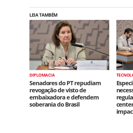
LEIA TAMBÉM
DIPLOMACIA
TECNOL
Senadores do PT repudiam
Especi
revogação de visto de
neces
embaixadora e defendem
regul
soberania do Brasil
cente
impac