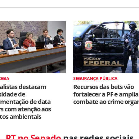
OGIA
SEGURANÇA PÚBLICA
alistas destacam
Recursos das bets vão
sidade de
fortalecer a PF e amplia
amentação de data
combate ao crime orga
rs com atenção aos
tos ambientais
PT no Senado
nas redes sociais