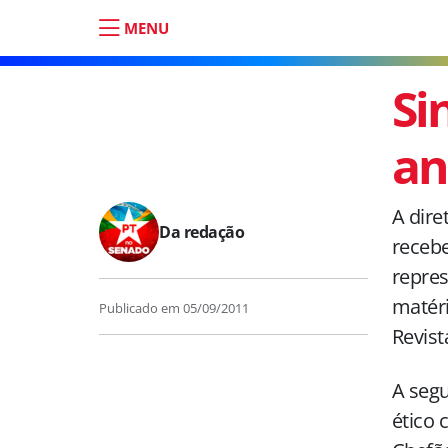
MENU
Si
an
A dire
Da redação
recebe
repres
matéri
Publicado em
05/09/2011
Revist
A seg
ético 