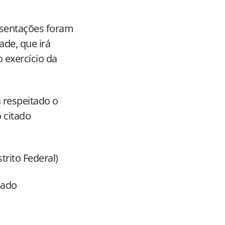
resentações foram
de, que irá
o exercício da
 respeitado o
 citado
trito Federal)
nado