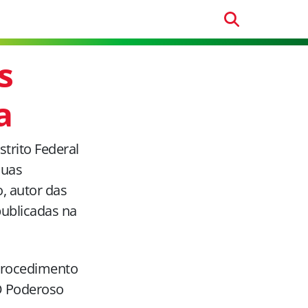
s
a
strito Federal
duas
, autor das
publicadas na
procedimento
“O Poderoso