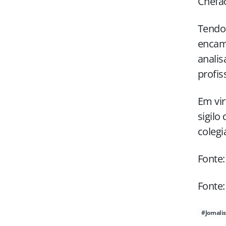
Chefão
Tendo 
encami
analis
profis
Em vir
sigilo
colegi
Fonte:
Fonte:
#Jornali