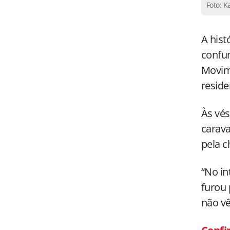
Foto: K
A hist
confun
Movim
reside
Às vés
carava
pela c
“No in
furou 
não vê