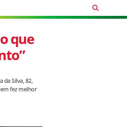
 o que
anto”
 da Silva, 82,
uem fez melhor