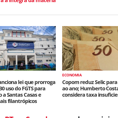
ra a íntegra da matéria
ECONOMIA
anciona lei que prorroga
Copom reduz Selic para
30 uso do FGTS para
ao ano; Humberto Cost
o a Santas Casas e
considera taxa insufici
ais filantrópicos