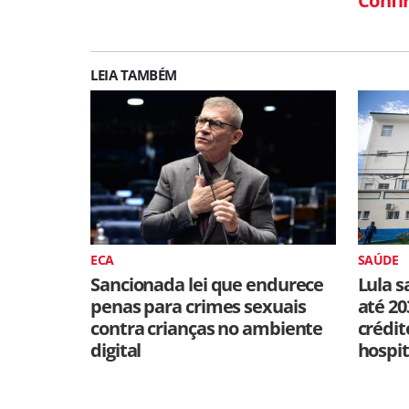
Confi
LEIA TAMBÉM
ECA
SAÚDE
Sancionada lei que endurece
Lula s
penas para crimes sexuais
até 20
contra crianças no ambiente
crédit
digital
hospit