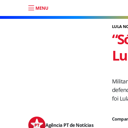
MENU
LULA NO
“S
Lu
Milita
defen
foi Lul
Agência PT de Notícias