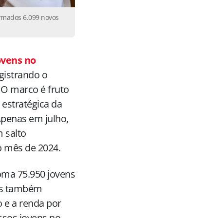
irmados 6.099 novos
ovens no
egistrando o
 O marco é fruto
estratégica da
Apenas em julho,
 salto
 mês de 2024.
oma 75.950 jovens
dos também
 e a renda por
ssos jovens no