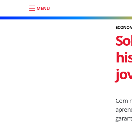
MENU
ECONOM
So
hi
jo
Com me
aprend
garant