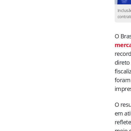
Inclusã
contrat
O Bra
merca
record
direto
fiscal
foram 
impre
O resu
em at
refle
meio d