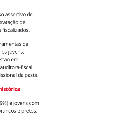
so assertivo de
tratação de
fiscalizados.
rramentas de
 os jovens.
estão em
auditora-fiscal
ssional da pasta.
histórica
99%) e jovens com
rancos e pretos.