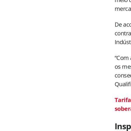
merca
De aco
contra
Indúst
“Com a
os mes
consec
Quali
Tarif
sober
Ins