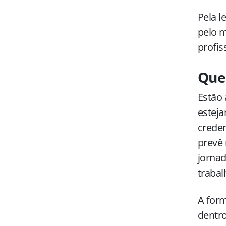
Pela l
pelo 
profis
Que
Estão 
esteja
creden
prevê 
jornad
trabal
A form
dentr