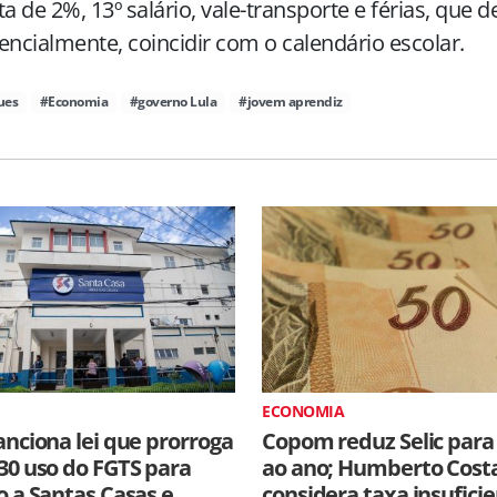
ta de 2%, 13º salário, vale-transporte e férias, que 
encialmente, coincidir com o calendário escolar.
ues
#Economia
#governo Lula
#jovem aprendiz
ECONOMIA
anciona lei que prorroga
Copom reduz Selic para
30 uso do FGTS para
ao ano; Humberto Cost
o a Santas Casas e
considera taxa insufici