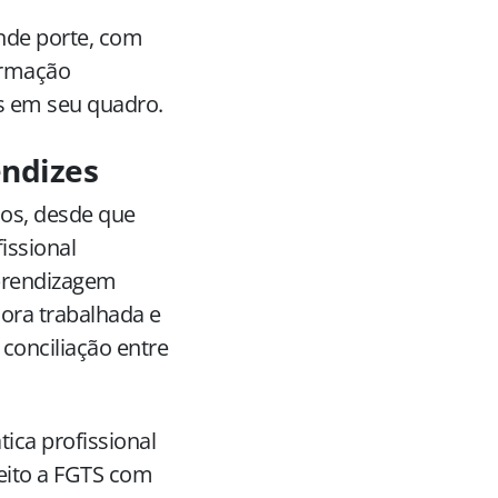
nde porte, com
ormação
s em seu quadro.
endizes
nos, desde que
issional
aprendizagem
ora trabalhada e
a conciliação entre
ica profissional
eito a FGTS com