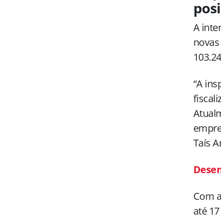
posi
A inte
novas 
103.24
“A ins
fiscal
Atual
empres
Taís A
Desem
Com a 
até 17