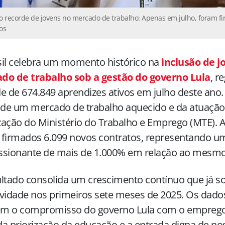
o recorde de jovens no mercado de trabalho: Apenas em julho, foram f
os
sil celebra um momento histórico na
inclusão de j
do de trabalho sob a gestão do governo Lula
, r
e de 674.849 aprendizes ativos em julho deste ano.
 de um mercado de trabalho aquecido e da atuação 
ização do Ministério do Trabalho e Emprego (MTE). 
firmados 6.099 novos contratos, representando um
ssionante de mais de 1.000% em relação ao mesmo
ltado consolida um crescimento contínuo que já s
ividade nos primeiros sete meses de 2025. Os da
tem o compromisso do governo Lula com o emprego
a priorização da educação e a entrada digna de no