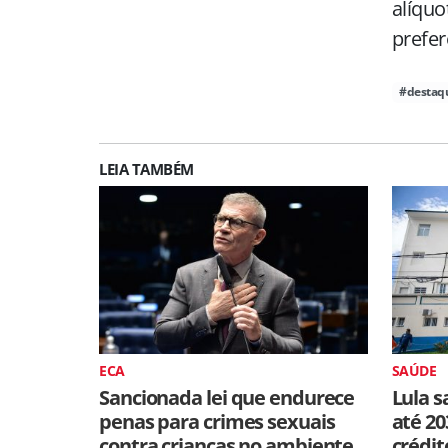
alíquo
prefer
#destaq
LEIA TAMBÉM
ECA
SAÚDE
Sancionada lei que endurece
Lula s
penas para crimes sexuais
até 20
contra crianças no ambiente
crédit