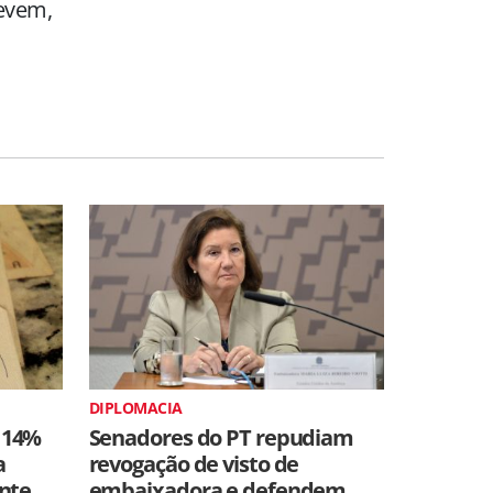
devem,
DIPLOMACIA
 14%
Senadores do PT repudiam
a
revogação de visto de
ente
embaixadora e defendem