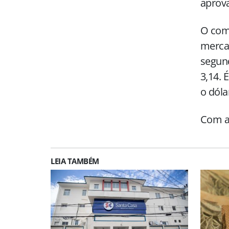
aprova
O com
mercad
segund
3,14. 
o dóla
Com a
LEIA TAMBÉM