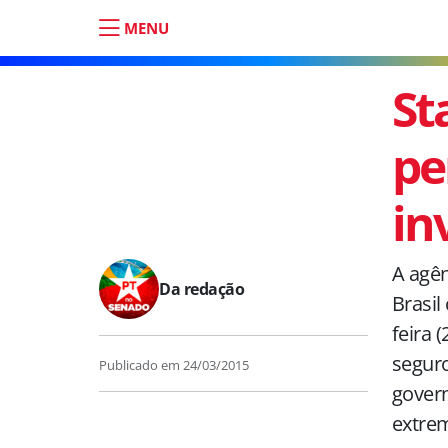
MENU
St
pe
in
A agên
Da redação
Brasil
feira (
seguro
Publicado em
24/03/2015
govern
extre