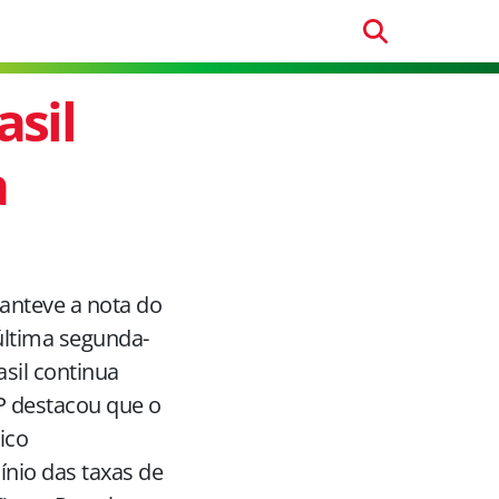
asil
a
manteve a nota do
 última segunda-
rasil continua
P destacou que o
ico
nio das taxas de