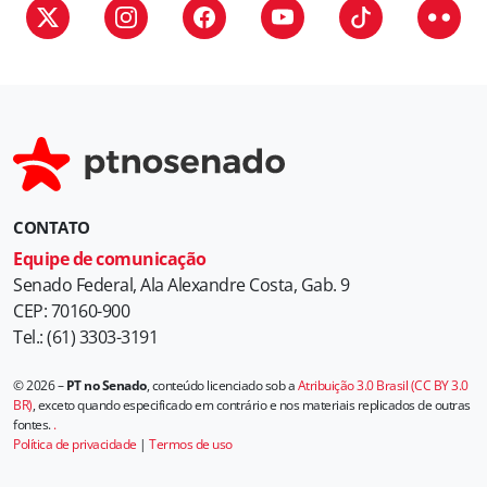
i
a
s
CONTATO
Equipe de comunicação
Senado Federal, Ala Alexandre Costa, Gab. 9
CEP: 70160-900
Tel.: (61) 3303-3191
© 2026 –
PT no Senado
, conteúdo licenciado sob a
Atribuição 3.0 Brasil (CC BY 3.0
BR)
, exceto quando especificado em contrário e nos materiais replicados de outras
fontes.
.
Política de privacidade
|
Termos de uso