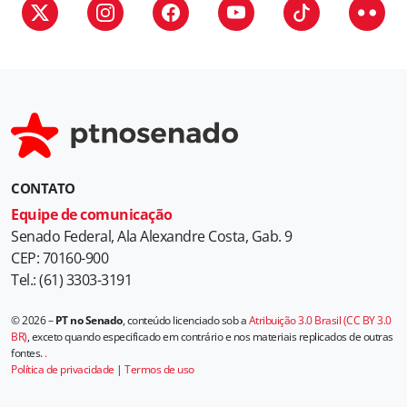
i
a
s
CONTATO
Equipe de comunicação
Senado Federal, Ala Alexandre Costa, Gab. 9
CEP: 70160-900
Tel.: (61) 3303-3191
© 2026 –
PT no Senado
, conteúdo licenciado sob a
Atribuição 3.0 Brasil (CC BY 3.0
BR)
, exceto quando especificado em contrário e nos materiais replicados de outras
fontes.
.
Política de privacidade
|
Termos de uso