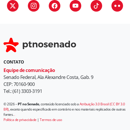
i
a
s
CONTATO
Equipe de comunicação
Senado Federal, Ala Alexandre Costa, Gab. 9
CEP: 70160-900
Tel.: (61) 3303-3191
© 2026 –
PT no Senado
, conteúdo licenciado sob a
Atribuição 3.0 Brasil (CC BY 3.0
BR)
, exceto quando especificado em contrário e nos materiais replicados de outras
fontes.
.
Política de privacidade
|
Termos de uso