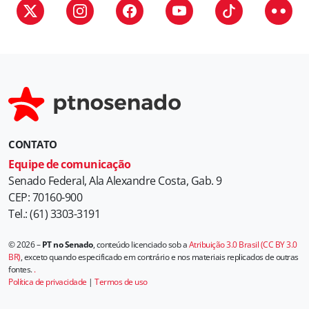
i
a
s
CONTATO
Equipe de comunicação
Senado Federal, Ala Alexandre Costa, Gab. 9
CEP: 70160-900
Tel.: (61) 3303-3191
© 2026 –
PT no Senado
, conteúdo licenciado sob a
Atribuição 3.0 Brasil (CC BY 3.0
BR)
, exceto quando especificado em contrário e nos materiais replicados de outras
fontes.
.
Política de privacidade
|
Termos de uso