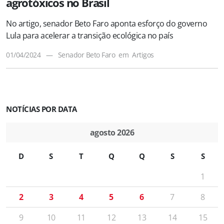
agrotóxicos no Brasil
No artigo, senador Beto Faro aponta esforço do governo
Lula para acelerar a transição ecológica no país
01/04/2024
—
Senador Beto Faro
em
Artigos
NOTÍCIAS POR DATA
agosto 2026
D
S
T
Q
Q
S
S
1
2
3
4
5
6
7
8
9
10
11
12
13
14
15