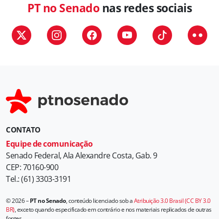
PT no Senado
nas redes sociais
o
r
i
a
s
CONTATO
Equipe de comunicação
Senado Federal, Ala Alexandre Costa, Gab. 9
CEP: 70160-900
Tel.: (61) 3303-3191
© 2026 –
PT no Senado
, conteúdo licenciado sob a
Atribuição 3.0 Brasil (CC BY 3.0
BR)
, exceto quando especificado em contrário e nos materiais replicados de outras
fontes.
.