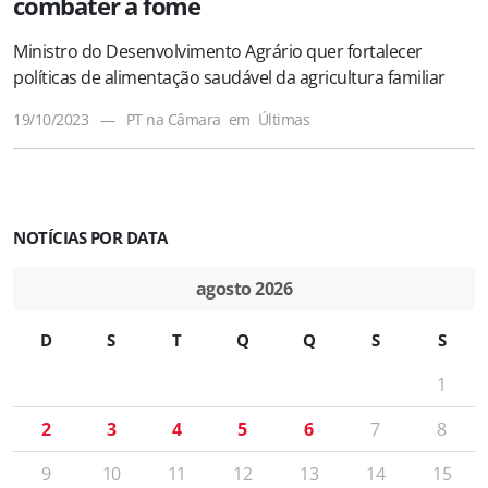
combater a fome
Ministro do Desenvolvimento Agrário quer fortalecer
políticas de alimentação saudável da agricultura familiar
19/10/2023
—
PT na Câmara
em
Últimas
NOTÍCIAS POR DATA
agosto 2026
D
S
T
Q
Q
S
S
1
2
3
4
5
6
7
8
9
10
11
12
13
14
15