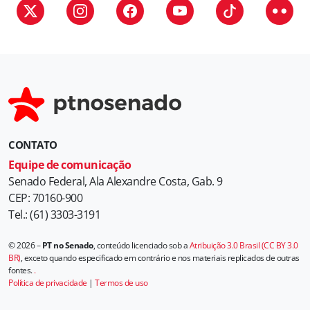
i
a
s
CONTATO
Equipe de comunicação
Senado Federal, Ala Alexandre Costa, Gab. 9
CEP: 70160-900
Tel.: (61) 3303-3191
© 2026 –
PT no Senado
, conteúdo licenciado sob a
Atribuição 3.0 Brasil (CC BY 3.0
BR)
, exceto quando especificado em contrário e nos materiais replicados de outras
fontes.
.
Política de privacidade
|
Termos de uso