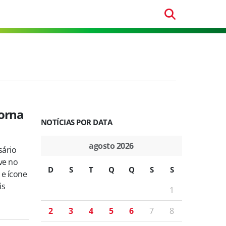
torna
NOTÍCIAS POR DATA
agosto 2026
sário
ve no
D
S
T
Q
Q
S
S
 e ícone
is
1
2
3
4
5
6
7
8