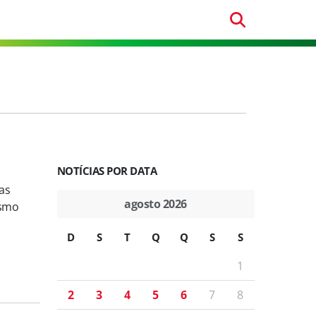
NOTÍCIAS POR DATA
as
agosto 2026
ismo
D
S
T
Q
Q
S
S
1
2
3
4
5
6
7
8