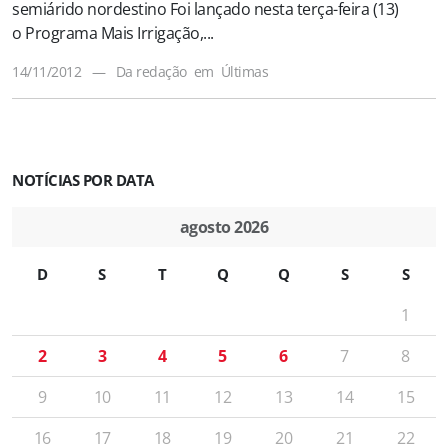
semiárido nordestino Foi lançado nesta terça-feira (13)
o Programa Mais Irrigação,...
14/11/2012
—
Da redação
em
Últimas
NOTÍCIAS POR DATA
agosto 2026
D
S
T
Q
Q
S
S
1
2
3
4
5
6
7
8
9
10
11
12
13
14
15
16
17
18
19
20
21
22