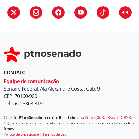
r
i
a
s
CONTATO
Equipe de comunicação
Senado Federal, Ala Alexandre Costa, Gab. 9
CEP: 70160-900
Tel.: (61) 3303-3191
© 2026 –
PT no Senado
, conteúdo licenciado sob a
Atribuição 3.0 Brasil (CC BY 3.0
BR)
, exceto quando especificado em contrário e nos materiais replicados de outras
fontes.
.
Política de privacidade
|
Termos de uso