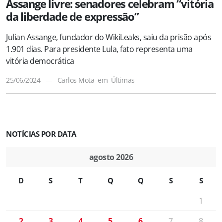
Assange livre: senadores celebram “vitória
da liberdade de expressão”
Julian Assange, fundador do WikiLeaks, saiu da prisão após
1.901 dias. Para presidente Lula, fato representa uma
vitória democrática
25/06/2024
—
Carlos Mota
em
Últimas
NOTÍCIAS POR DATA
agosto 2026
D
S
T
Q
Q
S
S
1
2
3
4
5
6
7
8