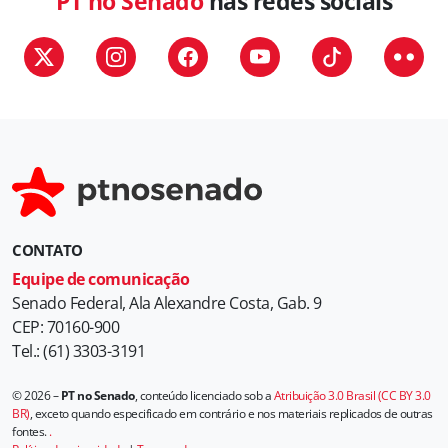
PT no Senado
nas redes sociais
o
r
i
a
s
CONTATO
Equipe de comunicação
Senado Federal, Ala Alexandre Costa, Gab. 9
CEP: 70160-900
Tel.: (61) 3303-3191
© 2026 –
PT no Senado
, conteúdo licenciado sob a
Atribuição 3.0 Brasil (CC BY 3.0
BR)
, exceto quando especificado em contrário e nos materiais replicados de outras
fontes.
.