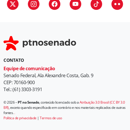
i
a
s
CONTATO
Equipe de comunicação
Senado Federal, Ala Alexandre Costa, Gab. 9
CEP: 70160-900
Tel.: (61) 3303-3191
© 2026 –
PT no Senado
, conteúdo licenciado sob a
Atribuição 3.0 Brasil (CC BY 3.0
BR)
, exceto quando especificado em contrário e nos materiais replicados de outras
fontes.
.
Política de privacidade
|
Termos de uso