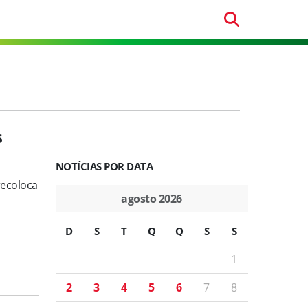
s
NOTÍCIAS POR DATA
recoloca
agosto 2026
D
S
T
Q
Q
S
S
1
2
3
4
5
6
7
8