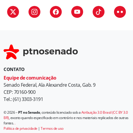
r
i
a
s
CONTATO
Equipe de comunicação
Senado Federal, Ala Alexandre Costa, Gab. 9
CEP: 70160-900
Tel.: (61) 3303-3191
© 2026 –
PT no Senado
, conteúdo licenciado sob a
Atribuição 3.0 Brasil (CC BY 3.0
BR)
, exceto quando especificado em contrário e nos materiais replicados de outras
fontes.
.
Política de privacidade
|
Termos de uso