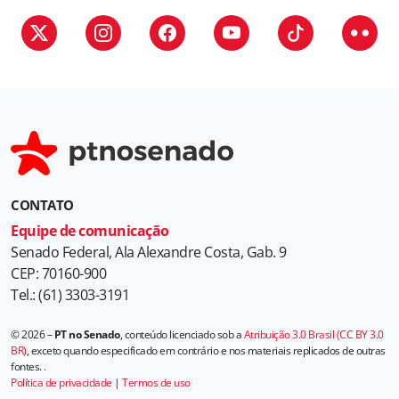
r
i
a
s
CONTATO
Equipe de comunicação
Senado Federal, Ala Alexandre Costa, Gab. 9
CEP: 70160-900
Tel.: (61) 3303-3191
© 2026 –
PT no Senado
, conteúdo licenciado sob a
Atribuição 3.0 Brasil (CC BY 3.0
BR)
, exceto quando especificado em contrário e nos materiais replicados de outras
fontes.
.
Política de privacidade
|
Termos de uso